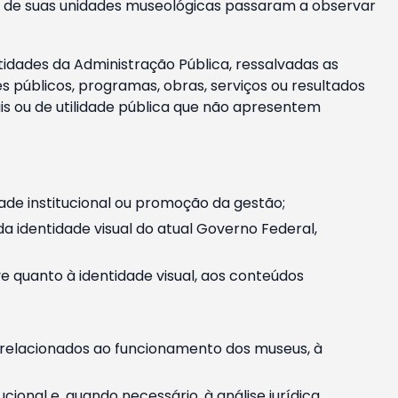
m e de suas unidades museológicas passaram a observar
tidades da Administração Pública, ressalvadas as
públicos, programas, obras, serviços ou resultados
is ou de utilidade pública que não apresentem
ade institucional ou promoção da gestão;
identidade visual do atual Governo Federal,
ive quanto à identidade visual, aos conteúdos
, relacionados ao funcionamento dos museus, à
onal e, quando necessário, à análise jurídica.