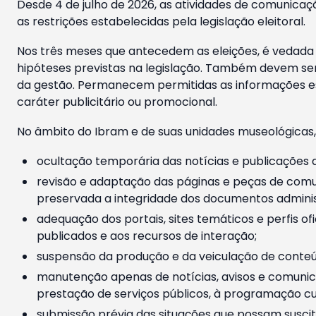
Desde 4 de julho de 2026, as atividades de comunicaçã
as restrições estabelecidas pela legislação eleitoral.
Nos três meses que antecedem as eleições, é vedada a
hipóteses previstas na legislação. Também devem ser
da gestão. Permanecem permitidas as informações est
caráter publicitário ou promocional.
No âmbito do Ibram e de suas unidades museológicas,
ocultação temporária das notícias e publicações a
revisão e adaptação das páginas e peças de comu
preservada a integridade dos documentos administ
adequação dos portais, sites temáticos e perfis ofi
publicados e aos recursos de interação;
suspensão da produção e da veiculação de conteúd
manutenção apenas de notícias, avisos e comunica
prestação de serviços públicos, à programação cul
submissão prévia das situações que possam suscita