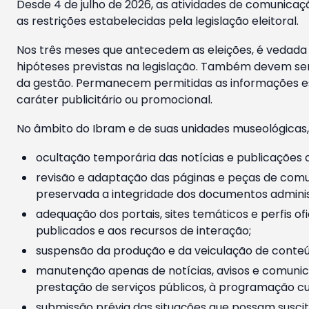
Desde 4 de julho de 2026, as atividades de comunicaçã
as restrições estabelecidas pela legislação eleitoral.
Nos três meses que antecedem as eleições, é vedada a
hipóteses previstas na legislação. Também devem ser
da gestão. Permanecem permitidas as informações est
caráter publicitário ou promocional.
No âmbito do Ibram e de suas unidades museológicas,
ocultação temporária das notícias e publicações a
revisão e adaptação das páginas e peças de comu
preservada a integridade dos documentos administ
adequação dos portais, sites temáticos e perfis ofi
publicados e aos recursos de interação;
suspensão da produção e da veiculação de conteúd
manutenção apenas de notícias, avisos e comunica
prestação de serviços públicos, à programação cul
submissão prévia das situações que possam suscita