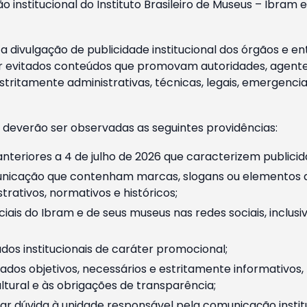
o institucional do Instituto Brasileiro de Museus – Ibra
 divulgação de publicidade institucional dos órgãos e en
 evitados conteúdos que promovam autoridades, agentes 
ritamente administrativas, técnicas, legais, emergencia
 deverão ser observadas as seguintes providências:
nteriores a 4 de julho de 2026 que caracterizem publicid
nicação que contenham marcas, slogans ou elementos da 
rativos, normativos e históricos;
ciais do Ibram e de seus museus nas redes sociais, inclus
os institucionais de caráter promocional;
dos objetivos, necessários e estritamente informativos
tural e às obrigações de transparência;
r dúvida à unidade responsável pela comunicação instituci