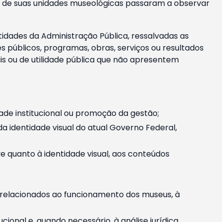
m e de suas unidades museológicas passaram a observar
tidades da Administração Pública, ressalvadas as
públicos, programas, obras, serviços ou resultados
is ou de utilidade pública que não apresentem
ade institucional ou promoção da gestão;
identidade visual do atual Governo Federal,
ive quanto à identidade visual, aos conteúdos
, relacionados ao funcionamento dos museus, à
onal e, quando necessário, à análise jurídica.