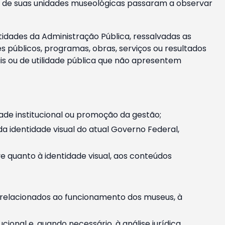
m e de suas unidades museológicas passaram a observar
tidades da Administração Pública, ressalvadas as
públicos, programas, obras, serviços ou resultados
is ou de utilidade pública que não apresentem
ade institucional ou promoção da gestão;
identidade visual do atual Governo Federal,
ive quanto à identidade visual, aos conteúdos
, relacionados ao funcionamento dos museus, à
onal e, quando necessário, à análise jurídica.