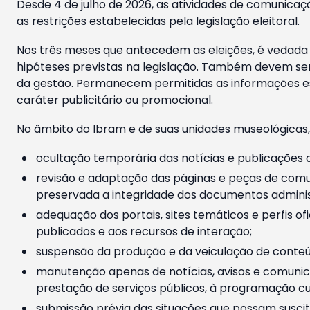
Desde 4 de julho de 2026, as atividades de comunicaçã
as restrições estabelecidas pela legislação eleitoral.
Nos três meses que antecedem as eleições, é vedada a
hipóteses previstas na legislação. Também devem ser
da gestão. Permanecem permitidas as informações est
caráter publicitário ou promocional.
No âmbito do Ibram e de suas unidades museológicas,
ocultação temporária das notícias e publicações a
revisão e adaptação das páginas e peças de comu
preservada a integridade dos documentos administ
adequação dos portais, sites temáticos e perfis ofi
publicados e aos recursos de interação;
suspensão da produção e da veiculação de conteúd
manutenção apenas de notícias, avisos e comunica
prestação de serviços públicos, à programação cul
submissão prévia das situações que possam suscita