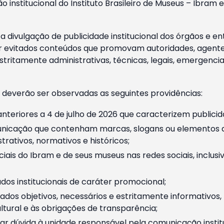
o institucional do Instituto Brasileiro de Museus – Ibra
 divulgação de publicidade institucional dos órgãos e en
 evitados conteúdos que promovam autoridades, agentes 
ritamente administrativas, técnicas, legais, emergencia
 deverão ser observadas as seguintes providências:
nteriores a 4 de julho de 2026 que caracterizem publicid
nicação que contenham marcas, slogans ou elementos da 
rativos, normativos e históricos;
ciais do Ibram e de seus museus nas redes sociais, inclus
os institucionais de caráter promocional;
dos objetivos, necessários e estritamente informativos
tural e às obrigações de transparência;
r dúvida à unidade responsável pela comunicação instituci