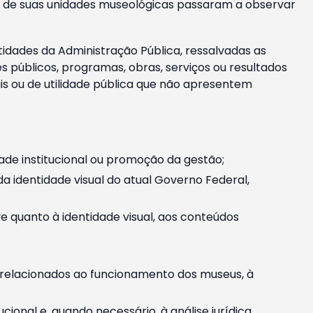
m e de suas unidades museológicas passaram a observar
tidades da Administração Pública, ressalvadas as
públicos, programas, obras, serviços ou resultados
is ou de utilidade pública que não apresentem
ade institucional ou promoção da gestão;
identidade visual do atual Governo Federal,
ive quanto à identidade visual, aos conteúdos
, relacionados ao funcionamento dos museus, à
onal e, quando necessário, à análise jurídica.