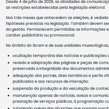
Desde 4 de julho de 2026, as atividades de comunicaçã
as restrições estabelecidas pela legislação eleitoral.
Nos três meses que antecedem as eleições, é vedada a
hipóteses previstas na legislação. Também devem ser
da gestão. Permanecem permitidas as informações est
caráter publicitário ou promocional.
No âmbito do Ibram e de suas unidades museológicas,
ocultação temporária das notícias e publicações a
revisão e adaptação das páginas e peças de comu
preservada a integridade dos documentos administ
adequação dos portais, sites temáticos e perfis ofi
publicados e aos recursos de interação;
suspensão da produção e da veiculação de conteúd
manutenção apenas de notícias, avisos e comunica
prestação de serviços públicos, à programação cul
submissão prévia das situações que possam suscita