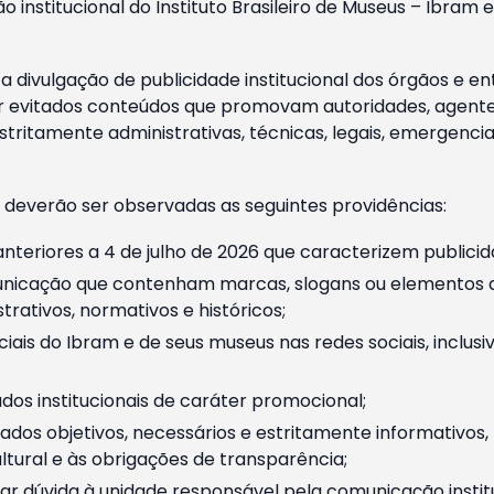
o institucional do Instituto Brasileiro de Museus – Ibra
 divulgação de publicidade institucional dos órgãos e en
 evitados conteúdos que promovam autoridades, agentes 
ritamente administrativas, técnicas, legais, emergencia
 deverão ser observadas as seguintes providências:
nteriores a 4 de julho de 2026 que caracterizem publicid
nicação que contenham marcas, slogans ou elementos da 
rativos, normativos e históricos;
ciais do Ibram e de seus museus nas redes sociais, inclus
os institucionais de caráter promocional;
dos objetivos, necessários e estritamente informativos
tural e às obrigações de transparência;
r dúvida à unidade responsável pela comunicação instituci