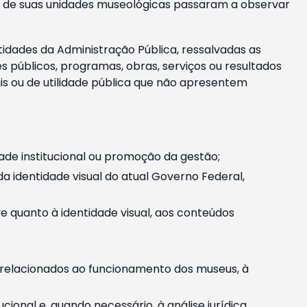
m e de suas unidades museológicas passaram a observar
tidades da Administração Pública, ressalvadas as
públicos, programas, obras, serviços ou resultados
is ou de utilidade pública que não apresentem
ade institucional ou promoção da gestão;
identidade visual do atual Governo Federal,
ive quanto à identidade visual, aos conteúdos
, relacionados ao funcionamento dos museus, à
onal e, quando necessário, à análise jurídica.