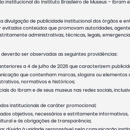
o institucional do Instituto Brasileiro de Museus – Ibra
 divulgação de publicidade institucional dos órgãos e en
 evitados conteúdos que promovam autoridades, agentes 
ritamente administrativas, técnicas, legais, emergencia
 deverão ser observadas as seguintes providências:
nteriores a 4 de julho de 2026 que caracterizem publicid
nicação que contenham marcas, slogans ou elementos da 
rativos, normativos e históricos;
ciais do Ibram e de seus museus nas redes sociais, inclus
os institucionais de caráter promocional;
dos objetivos, necessários e estritamente informativos
tural e às obrigações de transparência;
r dúvida à unidade responsável pela comunicação instituci