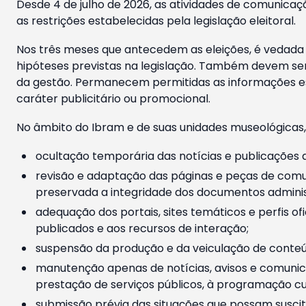
Desde 4 de julho de 2026, as atividades de comunicaçã
as restrições estabelecidas pela legislação eleitoral.
Nos três meses que antecedem as eleições, é vedada a
hipóteses previstas na legislação. Também devem ser
da gestão. Permanecem permitidas as informações est
caráter publicitário ou promocional.
No âmbito do Ibram e de suas unidades museológicas,
ocultação temporária das notícias e publicações a
revisão e adaptação das páginas e peças de comu
preservada a integridade dos documentos administ
adequação dos portais, sites temáticos e perfis ofi
publicados e aos recursos de interação;
suspensão da produção e da veiculação de conteúd
manutenção apenas de notícias, avisos e comunica
prestação de serviços públicos, à programação cul
submissão prévia das situações que possam suscita