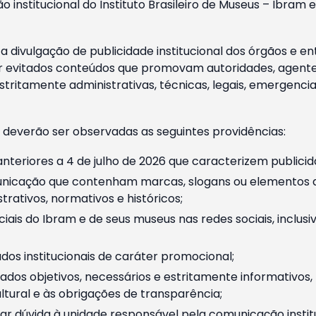
o institucional do Instituto Brasileiro de Museus – Ibra
 divulgação de publicidade institucional dos órgãos e en
 evitados conteúdos que promovam autoridades, agentes 
ritamente administrativas, técnicas, legais, emergencia
 deverão ser observadas as seguintes providências:
nteriores a 4 de julho de 2026 que caracterizem publicid
nicação que contenham marcas, slogans ou elementos da 
rativos, normativos e históricos;
ciais do Ibram e de seus museus nas redes sociais, inclus
os institucionais de caráter promocional;
dos objetivos, necessários e estritamente informativos
tural e às obrigações de transparência;
r dúvida à unidade responsável pela comunicação instituci