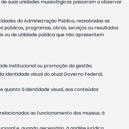
m e de suas unidades museológicas passaram a observar
tidades da Administração Pública, ressalvadas as
públicos, programas, obras, serviços ou resultados
is ou de utilidade pública que não apresentem
ade institucional ou promoção da gestão;
identidade visual do atual Governo Federal,
ive quanto à identidade visual, aos conteúdos
, relacionados ao funcionamento dos museus, à
onal e, quando necessário, à análise jurídica.