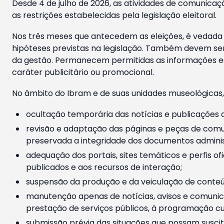
Desde 4 de julho de 2026, as atividades de comunicaçã
as restrições estabelecidas pela legislação eleitoral.
Nos três meses que antecedem as eleições, é vedada a
hipóteses previstas na legislação. Também devem ser
da gestão. Permanecem permitidas as informações est
caráter publicitário ou promocional.
No âmbito do Ibram e de suas unidades museológicas,
ocultação temporária das notícias e publicações a
revisão e adaptação das páginas e peças de comu
preservada a integridade dos documentos administ
adequação dos portais, sites temáticos e perfis ofi
publicados e aos recursos de interação;
suspensão da produção e da veiculação de conteúd
manutenção apenas de notícias, avisos e comunica
prestação de serviços públicos, à programação cul
submissão prévia das situações que possam suscita