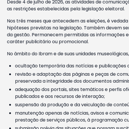
Desde 4 de julho de 2026, as atividades de comunicaçã
as restrições estabelecidas pela legislação eleitoral.
Nos três meses que antecedem as eleições, é vedada a
hipóteses previstas na legislação. Também devem ser
da gestão. Permanecem permitidas as informações est
caráter publicitário ou promocional.
No âmbito do Ibram e de suas unidades museológicas,
ocultação temporária das notícias e publicações a
revisão e adaptação das páginas e peças de comu
preservada a integridade dos documentos administ
adequação dos portais, sites temáticos e perfis ofi
publicados e aos recursos de interação;
suspensão da produção e da veiculação de conteúd
manutenção apenas de notícias, avisos e comunica
prestação de serviços públicos, à programação cul
submissão prévia das situações que possam suscita