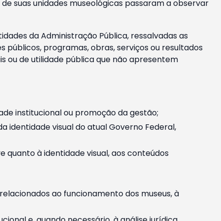
m e de suas unidades museológicas passaram a observar
tidades da Administração Pública, ressalvadas as
públicos, programas, obras, serviços ou resultados
is ou de utilidade pública que não apresentem
ade institucional ou promoção da gestão;
identidade visual do atual Governo Federal,
ive quanto à identidade visual, aos conteúdos
, relacionados ao funcionamento dos museus, à
onal e, quando necessário, à análise jurídica.