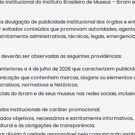
o institucional do Instituto Brasileiro de Museus – Ibra
 divulgação de publicidade institucional dos órgãos e en
 evitados conteúdos que promovam autoridades, agentes 
ritamente administrativas, técnicas, legais, emergencia
 deverão ser observadas as seguintes providências:
nteriores a 4 de julho de 2026 que caracterizem publicid
nicação que contenham marcas, slogans ou elementos da 
rativos, normativos e históricos;
ciais do Ibram e de seus museus nas redes sociais, inclus
os institucionais de caráter promocional;
dos objetivos, necessários e estritamente informativos
tural e às obrigações de transparência;
r dúvida à unidade responsável pela comunicação instituci