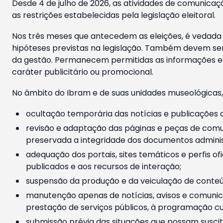
Desde 4 de julho de 2026, as atividades de comunicaçã
as restrições estabelecidas pela legislação eleitoral.
Nos três meses que antecedem as eleições, é vedada a
hipóteses previstas na legislação. Também devem ser
da gestão. Permanecem permitidas as informações est
caráter publicitário ou promocional.
No âmbito do Ibram e de suas unidades museológicas,
ocultação temporária das notícias e publicações a
revisão e adaptação das páginas e peças de comu
preservada a integridade dos documentos administ
adequação dos portais, sites temáticos e perfis ofi
publicados e aos recursos de interação;
suspensão da produção e da veiculação de conteúd
manutenção apenas de notícias, avisos e comunica
prestação de serviços públicos, à programação cul
submissão prévia das situações que possam suscita