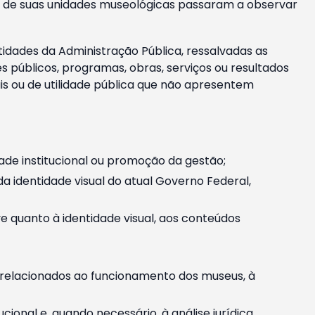
m e de suas unidades museológicas passaram a observar
tidades da Administração Pública, ressalvadas as
públicos, programas, obras, serviços ou resultados
is ou de utilidade pública que não apresentem
ade institucional ou promoção da gestão;
identidade visual do atual Governo Federal,
ive quanto à identidade visual, aos conteúdos
, relacionados ao funcionamento dos museus, à
onal e, quando necessário, à análise jurídica.