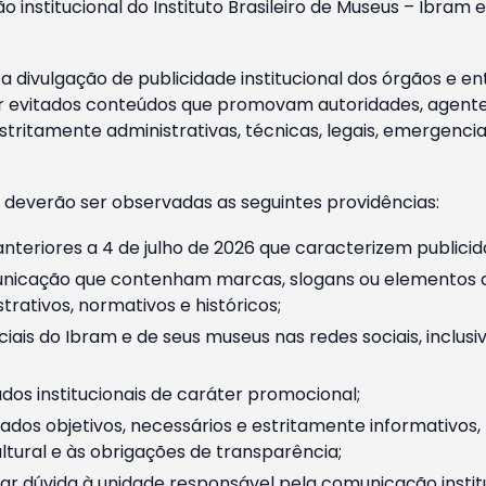
o institucional do Instituto Brasileiro de Museus – Ibra
 divulgação de publicidade institucional dos órgãos e en
 evitados conteúdos que promovam autoridades, agentes 
ritamente administrativas, técnicas, legais, emergencia
 deverão ser observadas as seguintes providências:
nteriores a 4 de julho de 2026 que caracterizem publicid
nicação que contenham marcas, slogans ou elementos da 
rativos, normativos e históricos;
ciais do Ibram e de seus museus nas redes sociais, inclus
os institucionais de caráter promocional;
dos objetivos, necessários e estritamente informativos
tural e às obrigações de transparência;
r dúvida à unidade responsável pela comunicação instituci