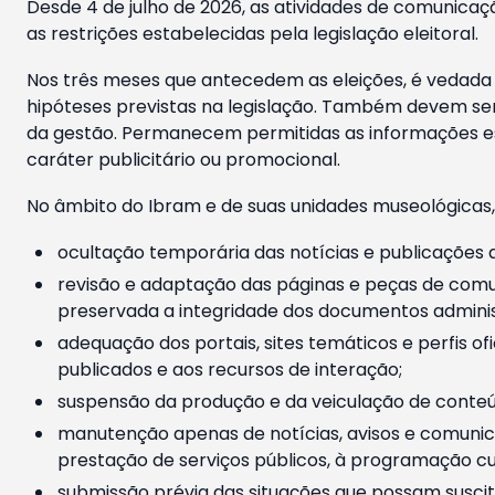
Desde 4 de julho de 2026, as atividades de comunicaçã
as restrições estabelecidas pela legislação eleitoral.
Nos três meses que antecedem as eleições, é vedada a
hipóteses previstas na legislação. Também devem ser
da gestão. Permanecem permitidas as informações est
caráter publicitário ou promocional.
No âmbito do Ibram e de suas unidades museológicas,
ocultação temporária das notícias e publicações a
revisão e adaptação das páginas e peças de comu
preservada a integridade dos documentos administ
adequação dos portais, sites temáticos e perfis ofi
publicados e aos recursos de interação;
suspensão da produção e da veiculação de conteúd
manutenção apenas de notícias, avisos e comunica
prestação de serviços públicos, à programação cul
submissão prévia das situações que possam suscita