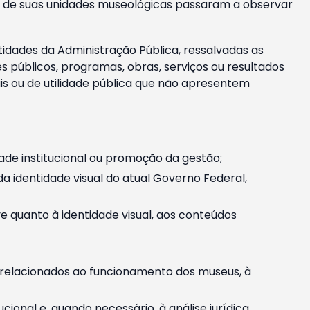
m e de suas unidades museológicas passaram a observar
tidades da Administração Pública, ressalvadas as
públicos, programas, obras, serviços ou resultados
is ou de utilidade pública que não apresentem
ade institucional ou promoção da gestão;
identidade visual do atual Governo Federal,
ive quanto à identidade visual, aos conteúdos
, relacionados ao funcionamento dos museus, à
onal e, quando necessário, à análise jurídica.