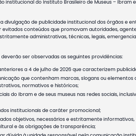
o institucional do Instituto Brasileiro de Museus – Ibra
 divulgação de publicidade institucional dos órgãos e en
 evitados conteúdos que promovam autoridades, agentes 
ritamente administrativas, técnicas, legais, emergencia
 deverão ser observadas as seguintes providências:
nteriores a 4 de julho de 2026 que caracterizem publicid
nicação que contenham marcas, slogans ou elementos da 
rativos, normativos e históricos;
ciais do Ibram e de seus museus nas redes sociais, inclus
os institucionais de caráter promocional;
dos objetivos, necessários e estritamente informativos
tural e às obrigações de transparência;
r dúvida à unidade responsável pela comunicação instituci