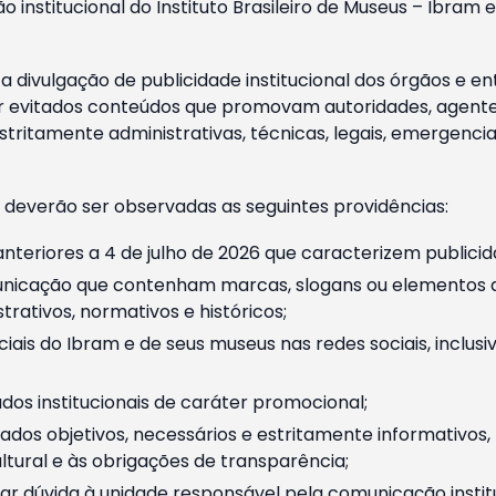
o institucional do Instituto Brasileiro de Museus – Ibra
 divulgação de publicidade institucional dos órgãos e en
 evitados conteúdos que promovam autoridades, agentes 
ritamente administrativas, técnicas, legais, emergencia
 deverão ser observadas as seguintes providências:
nteriores a 4 de julho de 2026 que caracterizem publicid
nicação que contenham marcas, slogans ou elementos da 
rativos, normativos e históricos;
ciais do Ibram e de seus museus nas redes sociais, inclus
os institucionais de caráter promocional;
dos objetivos, necessários e estritamente informativos
tural e às obrigações de transparência;
r dúvida à unidade responsável pela comunicação instituci