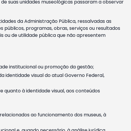
m e de suas unidades museológicas passaram a observar
tidades da Administração Pública, ressalvadas as
públicos, programas, obras, serviços ou resultados
is ou de utilidade pública que não apresentem
ade institucional ou promoção da gestão;
identidade visual do atual Governo Federal,
ive quanto à identidade visual, aos conteúdos
, relacionados ao funcionamento dos museus, à
onal e, quando necessário, à análise jurídica.