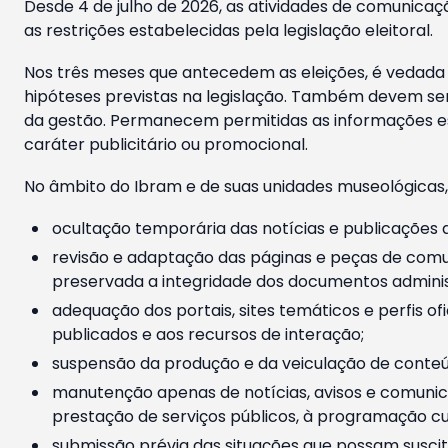
Desde 4 de julho de 2026, as atividades de comunicaçã
as restrições estabelecidas pela legislação eleitoral.
Nos três meses que antecedem as eleições, é vedada a
hipóteses previstas na legislação. Também devem ser
da gestão. Permanecem permitidas as informações est
caráter publicitário ou promocional.
No âmbito do Ibram e de suas unidades museológicas,
ocultação temporária das notícias e publicações a
revisão e adaptação das páginas e peças de comu
preservada a integridade dos documentos administ
adequação dos portais, sites temáticos e perfis ofi
publicados e aos recursos de interação;
suspensão da produção e da veiculação de conteúd
manutenção apenas de notícias, avisos e comunica
prestação de serviços públicos, à programação cul
submissão prévia das situações que possam suscita