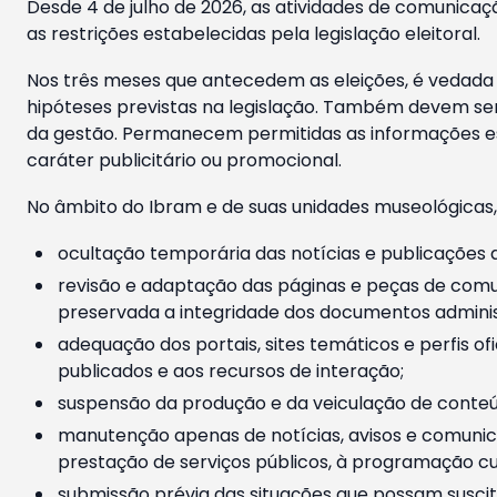
Desde 4 de julho de 2026, as atividades de comunicaçã
as restrições estabelecidas pela legislação eleitoral.
Nos três meses que antecedem as eleições, é vedada a
hipóteses previstas na legislação. Também devem ser
da gestão. Permanecem permitidas as informações est
caráter publicitário ou promocional.
No âmbito do Ibram e de suas unidades museológicas,
ocultação temporária das notícias e publicações a
revisão e adaptação das páginas e peças de comu
preservada a integridade dos documentos administ
adequação dos portais, sites temáticos e perfis ofi
publicados e aos recursos de interação;
suspensão da produção e da veiculação de conteúd
manutenção apenas de notícias, avisos e comunica
prestação de serviços públicos, à programação cul
submissão prévia das situações que possam suscita