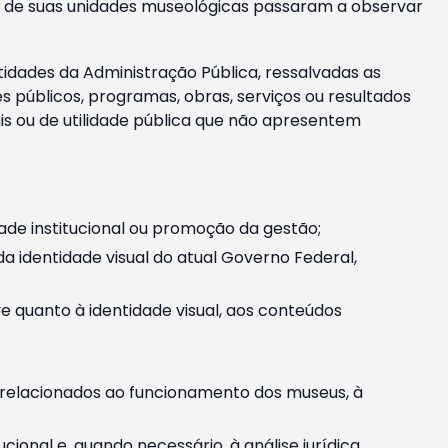
m e de suas unidades museológicas passaram a observar
tidades da Administração Pública, ressalvadas as
públicos, programas, obras, serviços ou resultados
is ou de utilidade pública que não apresentem
ade institucional ou promoção da gestão;
identidade visual do atual Governo Federal,
ive quanto à identidade visual, aos conteúdos
, relacionados ao funcionamento dos museus, à
onal e, quando necessário, à análise jurídica.