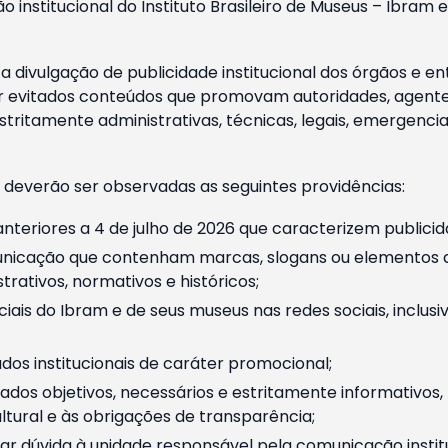
o institucional do Instituto Brasileiro de Museus – Ibra
 divulgação de publicidade institucional dos órgãos e en
 evitados conteúdos que promovam autoridades, agentes 
ritamente administrativas, técnicas, legais, emergencia
 deverão ser observadas as seguintes providências:
nteriores a 4 de julho de 2026 que caracterizem publicid
nicação que contenham marcas, slogans ou elementos da 
rativos, normativos e históricos;
ciais do Ibram e de seus museus nas redes sociais, inclus
os institucionais de caráter promocional;
dos objetivos, necessários e estritamente informativos
tural e às obrigações de transparência;
r dúvida à unidade responsável pela comunicação instituci