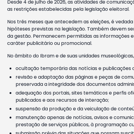
Desde 4 de julho de 2026, as atividades de comunicaçã
as restrições estabelecidas pela legislação eleitoral.
Nos três meses que antecedem as eleições, é vedada a
hipóteses previstas na legislação. Também devem ser
da gestão. Permanecem permitidas as informações est
caráter publicitário ou promocional.
No âmbito do Ibram e de suas unidades museológicas,
ocultação temporária das notícias e publicações a
revisão e adaptação das páginas e peças de comu
preservada a integridade dos documentos administ
adequação dos portais, sites temáticos e perfis ofi
publicados e aos recursos de interação;
suspensão da produção e da veiculação de conteúd
manutenção apenas de notícias, avisos e comunica
prestação de serviços públicos, à programação cul
submissão prévia das situações que possam suscita