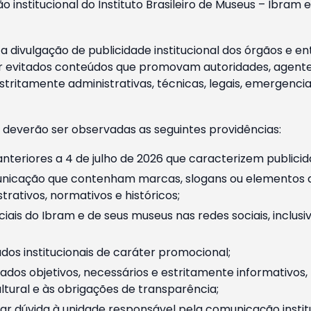
o institucional do Instituto Brasileiro de Museus – Ibra
 divulgação de publicidade institucional dos órgãos e en
 evitados conteúdos que promovam autoridades, agentes 
ritamente administrativas, técnicas, legais, emergencia
 deverão ser observadas as seguintes providências:
nteriores a 4 de julho de 2026 que caracterizem publicid
nicação que contenham marcas, slogans ou elementos da 
rativos, normativos e históricos;
ciais do Ibram e de seus museus nas redes sociais, inclus
os institucionais de caráter promocional;
dos objetivos, necessários e estritamente informativos
tural e às obrigações de transparência;
r dúvida à unidade responsável pela comunicação instituci