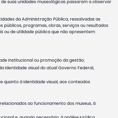
m e de suas unidades museológicas passaram a observar
tidades da Administração Pública, ressalvadas as
públicos, programas, obras, serviços ou resultados
is ou de utilidade pública que não apresentem
ade institucional ou promoção da gestão;
identidade visual do atual Governo Federal,
ive quanto à identidade visual, aos conteúdos
, relacionados ao funcionamento dos museus, à
onal e, quando necessário, à análise jurídica.