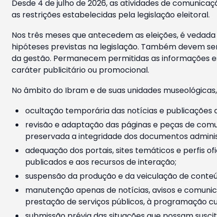
Desde 4 de julho de 2026, as atividades de comunicaçã
as restrições estabelecidas pela legislação eleitoral.
Nos três meses que antecedem as eleições, é vedada a
hipóteses previstas na legislação. Também devem ser
da gestão. Permanecem permitidas as informações est
caráter publicitário ou promocional.
No âmbito do Ibram e de suas unidades museológicas,
ocultação temporária das notícias e publicações a
revisão e adaptação das páginas e peças de comu
preservada a integridade dos documentos administ
adequação dos portais, sites temáticos e perfis ofi
publicados e aos recursos de interação;
suspensão da produção e da veiculação de conteúd
manutenção apenas de notícias, avisos e comunica
prestação de serviços públicos, à programação cul
submissão prévia das situações que possam suscita