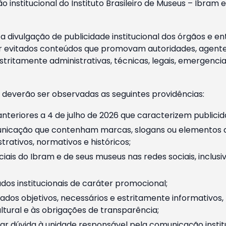
o institucional do Instituto Brasileiro de Museus – Ibra
 divulgação de publicidade institucional dos órgãos e en
 evitados conteúdos que promovam autoridades, agentes 
ritamente administrativas, técnicas, legais, emergencia
 deverão ser observadas as seguintes providências:
nteriores a 4 de julho de 2026 que caracterizem publicid
nicação que contenham marcas, slogans ou elementos da 
rativos, normativos e históricos;
ciais do Ibram e de seus museus nas redes sociais, inclus
os institucionais de caráter promocional;
dos objetivos, necessários e estritamente informativos
tural e às obrigações de transparência;
r dúvida à unidade responsável pela comunicação instituci