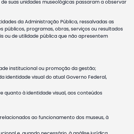
m e de suas unidades museológicas passaram a observar
tidades da Administração Pública, ressalvadas as
públicos, programas, obras, serviços ou resultados
is ou de utilidade pública que não apresentem
ade institucional ou promoção da gestão;
identidade visual do atual Governo Federal,
ive quanto à identidade visual, aos conteúdos
, relacionados ao funcionamento dos museus, à
onal e, quando necessário, à análise jurídica.