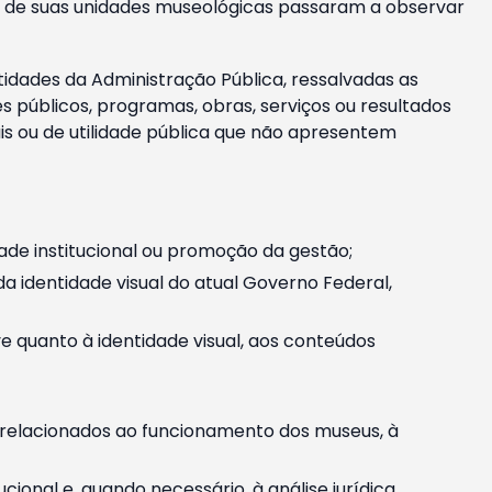
m e de suas unidades museológicas passaram a observar
tidades da Administração Pública, ressalvadas as
públicos, programas, obras, serviços ou resultados
is ou de utilidade pública que não apresentem
ade institucional ou promoção da gestão;
identidade visual do atual Governo Federal,
ive quanto à identidade visual, aos conteúdos
, relacionados ao funcionamento dos museus, à
onal e, quando necessário, à análise jurídica.