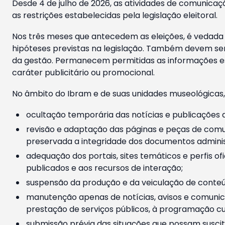
Desde 4 de julho de 2026, as atividades de comunicaçã
as restrições estabelecidas pela legislação eleitoral.
Nos três meses que antecedem as eleições, é vedada a
hipóteses previstas na legislação. Também devem ser
da gestão. Permanecem permitidas as informações est
caráter publicitário ou promocional.
No âmbito do Ibram e de suas unidades museológicas,
ocultação temporária das notícias e publicações a
revisão e adaptação das páginas e peças de comu
preservada a integridade dos documentos administ
adequação dos portais, sites temáticos e perfis ofi
publicados e aos recursos de interação;
suspensão da produção e da veiculação de conteúd
manutenção apenas de notícias, avisos e comunica
prestação de serviços públicos, à programação cul
submissão prévia das situações que possam suscita