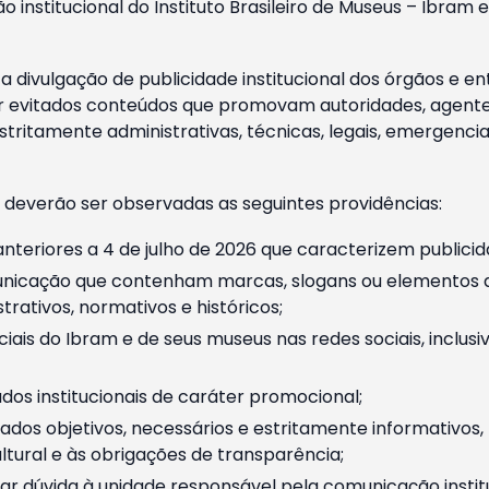
o institucional do Instituto Brasileiro de Museus – Ibra
 divulgação de publicidade institucional dos órgãos e en
 evitados conteúdos que promovam autoridades, agentes 
ritamente administrativas, técnicas, legais, emergencia
 deverão ser observadas as seguintes providências:
nteriores a 4 de julho de 2026 que caracterizem publicid
nicação que contenham marcas, slogans ou elementos da 
rativos, normativos e históricos;
ciais do Ibram e de seus museus nas redes sociais, inclus
os institucionais de caráter promocional;
dos objetivos, necessários e estritamente informativos
tural e às obrigações de transparência;
r dúvida à unidade responsável pela comunicação instituci