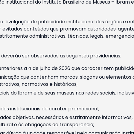
o institucional do Instituto Brasileiro de Museus – Ibra
 divulgação de publicidade institucional dos órgãos e en
 evitados conteúdos que promovam autoridades, agentes 
ritamente administrativas, técnicas, legais, emergencia
 deverão ser observadas as seguintes providências:
nteriores a 4 de julho de 2026 que caracterizem publicid
nicação que contenham marcas, slogans ou elementos da 
rativos, normativos e históricos;
ciais do Ibram e de seus museus nas redes sociais, inclus
os institucionais de caráter promocional;
dos objetivos, necessários e estritamente informativos
tural e às obrigações de transparência;
r dúvida à unidade responsável pela comunicação instituci