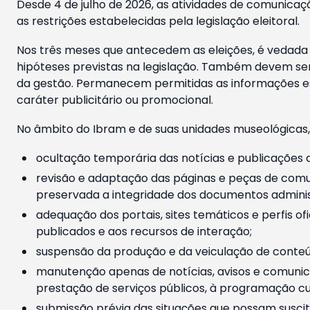
Desde 4 de julho de 2026, as atividades de comunicaçã
as restrições estabelecidas pela legislação eleitoral.
Nos três meses que antecedem as eleições, é vedada a
hipóteses previstas na legislação. Também devem ser
da gestão. Permanecem permitidas as informações est
caráter publicitário ou promocional.
No âmbito do Ibram e de suas unidades museológicas,
ocultação temporária das notícias e publicações a
revisão e adaptação das páginas e peças de comu
preservada a integridade dos documentos administ
adequação dos portais, sites temáticos e perfis ofi
publicados e aos recursos de interação;
suspensão da produção e da veiculação de conteúd
manutenção apenas de notícias, avisos e comunica
prestação de serviços públicos, à programação cul
submissão prévia das situações que possam suscita