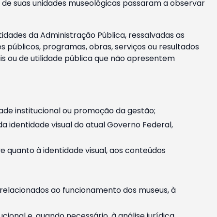
m e de suas unidades museológicas passaram a observar
tidades da Administração Pública, ressalvadas as
públicos, programas, obras, serviços ou resultados
is ou de utilidade pública que não apresentem
ade institucional ou promoção da gestão;
identidade visual do atual Governo Federal,
ive quanto à identidade visual, aos conteúdos
, relacionados ao funcionamento dos museus, à
onal e, quando necessário, à análise jurídica.