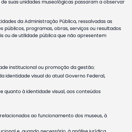
m e de suas unidades museológicas passaram a observar
tidades da Administração Pública, ressalvadas as
públicos, programas, obras, serviços ou resultados
is ou de utilidade pública que não apresentem
ade institucional ou promoção da gestão;
identidade visual do atual Governo Federal,
ive quanto à identidade visual, aos conteúdos
, relacionados ao funcionamento dos museus, à
onal e, quando necessário, à análise jurídica.