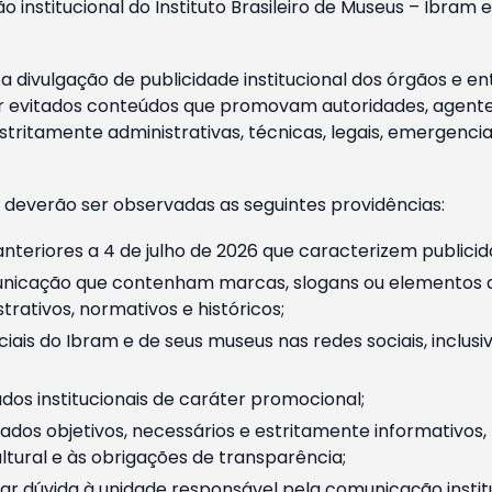
o institucional do Instituto Brasileiro de Museus – Ibra
 divulgação de publicidade institucional dos órgãos e en
 evitados conteúdos que promovam autoridades, agentes 
ritamente administrativas, técnicas, legais, emergencia
 deverão ser observadas as seguintes providências:
nteriores a 4 de julho de 2026 que caracterizem publicid
nicação que contenham marcas, slogans ou elementos da 
rativos, normativos e históricos;
ciais do Ibram e de seus museus nas redes sociais, inclus
os institucionais de caráter promocional;
dos objetivos, necessários e estritamente informativos
tural e às obrigações de transparência;
r dúvida à unidade responsável pela comunicação instituci