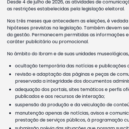
Desde 4 de julho de 2026, as atividades de comunicaçã
as restrições estabelecidas pela legislação eleitoral.
Nos três meses que antecedem as eleições, é vedada a
hipóteses previstas na legislação. Também devem ser
da gestão. Permanecem permitidas as informações est
caráter publicitário ou promocional.
No âmbito do Ibram e de suas unidades museológicas,
ocultação temporária das notícias e publicações a
revisão e adaptação das páginas e peças de comu
preservada a integridade dos documentos administ
adequação dos portais, sites temáticos e perfis ofi
publicados e aos recursos de interação;
suspensão da produção e da veiculação de conteúd
manutenção apenas de notícias, avisos e comunica
prestação de serviços públicos, à programação cul
submissão prévia das situações que possam suscita