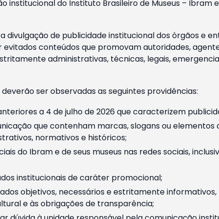
o institucional do Instituto Brasileiro de Museus – Ibra
 divulgação de publicidade institucional dos órgãos e en
 evitados conteúdos que promovam autoridades, agentes 
ritamente administrativas, técnicas, legais, emergencia
 deverão ser observadas as seguintes providências:
nteriores a 4 de julho de 2026 que caracterizem publicid
nicação que contenham marcas, slogans ou elementos da 
rativos, normativos e históricos;
ciais do Ibram e de seus museus nas redes sociais, inclus
os institucionais de caráter promocional;
dos objetivos, necessários e estritamente informativos
tural e às obrigações de transparência;
r dúvida à unidade responsável pela comunicação instituci