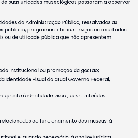
m e de suas unidades museológicas passaram a observar
tidades da Administração Pública, ressalvadas as
públicos, programas, obras, serviços ou resultados
is ou de utilidade pública que não apresentem
ade institucional ou promoção da gestão;
identidade visual do atual Governo Federal,
ive quanto à identidade visual, aos conteúdos
, relacionados ao funcionamento dos museus, à
onal e, quando necessário, à análise jurídica.