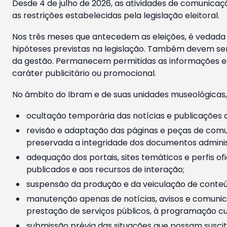
Desde 4 de julho de 2026, as atividades de comunicaçã
as restrições estabelecidas pela legislação eleitoral.
Nos três meses que antecedem as eleições, é vedada a
hipóteses previstas na legislação. Também devem ser
da gestão. Permanecem permitidas as informações est
caráter publicitário ou promocional.
No âmbito do Ibram e de suas unidades museológicas,
ocultação temporária das notícias e publicações a
revisão e adaptação das páginas e peças de comu
preservada a integridade dos documentos administ
adequação dos portais, sites temáticos e perfis ofi
publicados e aos recursos de interação;
suspensão da produção e da veiculação de conteúd
manutenção apenas de notícias, avisos e comunica
prestação de serviços públicos, à programação cul
submissão prévia das situações que possam suscita