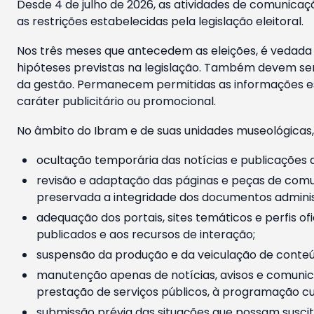
Desde 4 de julho de 2026, as atividades de comunicaçã
as restrições estabelecidas pela legislação eleitoral.
Nos três meses que antecedem as eleições, é vedada a
hipóteses previstas na legislação. Também devem ser
da gestão. Permanecem permitidas as informações est
caráter publicitário ou promocional.
No âmbito do Ibram e de suas unidades museológicas,
ocultação temporária das notícias e publicações a
revisão e adaptação das páginas e peças de comu
preservada a integridade dos documentos administ
adequação dos portais, sites temáticos e perfis ofi
publicados e aos recursos de interação;
suspensão da produção e da veiculação de conteúd
manutenção apenas de notícias, avisos e comunica
prestação de serviços públicos, à programação cul
submissão prévia das situações que possam suscita