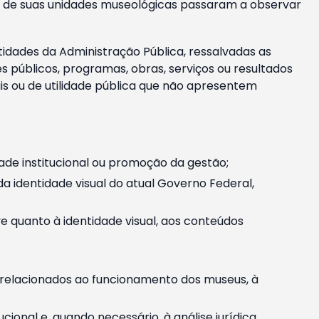
m e de suas unidades museológicas passaram a observar
tidades da Administração Pública, ressalvadas as
públicos, programas, obras, serviços ou resultados
is ou de utilidade pública que não apresentem
ade institucional ou promoção da gestão;
identidade visual do atual Governo Federal,
ive quanto à identidade visual, aos conteúdos
, relacionados ao funcionamento dos museus, à
onal e, quando necessário, à análise jurídica.