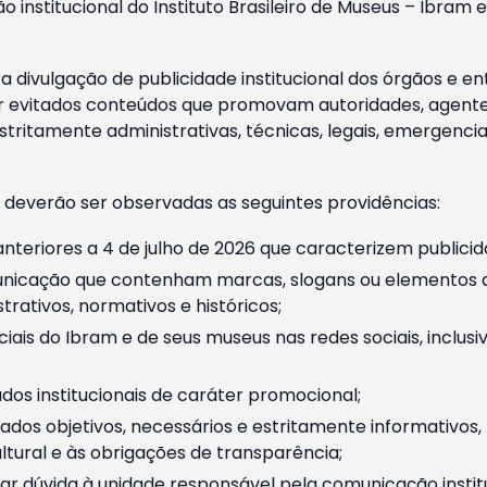
o institucional do Instituto Brasileiro de Museus – Ibra
 divulgação de publicidade institucional dos órgãos e en
 evitados conteúdos que promovam autoridades, agentes 
ritamente administrativas, técnicas, legais, emergencia
 deverão ser observadas as seguintes providências:
nteriores a 4 de julho de 2026 que caracterizem publicid
nicação que contenham marcas, slogans ou elementos da 
rativos, normativos e históricos;
ciais do Ibram e de seus museus nas redes sociais, inclus
os institucionais de caráter promocional;
dos objetivos, necessários e estritamente informativos
tural e às obrigações de transparência;
r dúvida à unidade responsável pela comunicação instituci