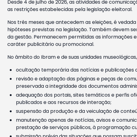
Desde 4 de julho de 2026, as atividades de comunicaçã
as restrições estabelecidas pela legislação eleitoral.
Nos três meses que antecedem as eleições, é vedada a
hipóteses previstas na legislação. Também devem ser
da gestão. Permanecem permitidas as informações est
caráter publicitário ou promocional.
No âmbito do Ibram e de suas unidades museológicas,
ocultação temporária das notícias e publicações a
revisão e adaptação das páginas e peças de comu
preservada a integridade dos documentos administ
adequação dos portais, sites temáticos e perfis ofi
publicados e aos recursos de interação;
suspensão da produção e da veiculação de conteúd
manutenção apenas de notícias, avisos e comunica
prestação de serviços públicos, à programação cul
submissão prévia das situações que possam suscita