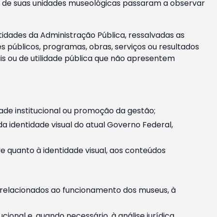
m e de suas unidades museológicas passaram a observar
tidades da Administração Pública, ressalvadas as
públicos, programas, obras, serviços ou resultados
is ou de utilidade pública que não apresentem
ade institucional ou promoção da gestão;
identidade visual do atual Governo Federal,
ive quanto à identidade visual, aos conteúdos
, relacionados ao funcionamento dos museus, à
onal e, quando necessário, à análise jurídica.