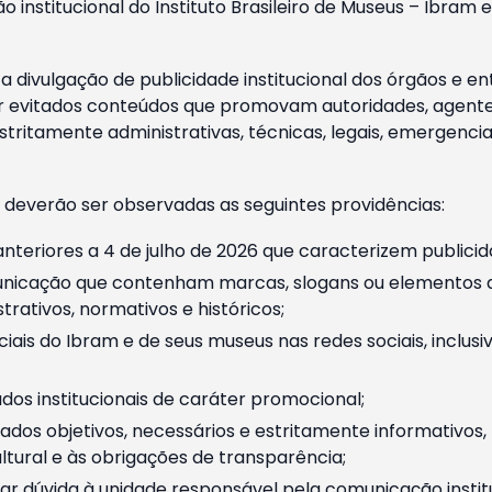
o institucional do Instituto Brasileiro de Museus – Ibra
 divulgação de publicidade institucional dos órgãos e en
 evitados conteúdos que promovam autoridades, agentes 
ritamente administrativas, técnicas, legais, emergencia
 deverão ser observadas as seguintes providências:
nteriores a 4 de julho de 2026 que caracterizem publicid
nicação que contenham marcas, slogans ou elementos da 
rativos, normativos e históricos;
ciais do Ibram e de seus museus nas redes sociais, inclus
os institucionais de caráter promocional;
dos objetivos, necessários e estritamente informativos
tural e às obrigações de transparência;
r dúvida à unidade responsável pela comunicação instituci