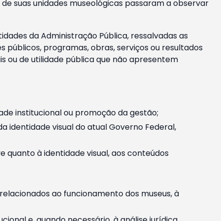
m e de suas unidades museológicas passaram a observar
tidades da Administração Pública, ressalvadas as
públicos, programas, obras, serviços ou resultados
is ou de utilidade pública que não apresentem
ade institucional ou promoção da gestão;
identidade visual do atual Governo Federal,
ive quanto à identidade visual, aos conteúdos
, relacionados ao funcionamento dos museus, à
onal e, quando necessário, à análise jurídica.