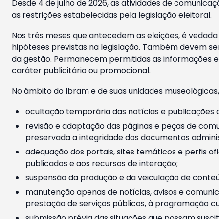
Desde 4 de julho de 2026, as atividades de comunicaçã
as restrições estabelecidas pela legislação eleitoral.
Nos três meses que antecedem as eleições, é vedada a
hipóteses previstas na legislação. Também devem ser
da gestão. Permanecem permitidas as informações est
caráter publicitário ou promocional.
No âmbito do Ibram e de suas unidades museológicas,
ocultação temporária das notícias e publicações a
revisão e adaptação das páginas e peças de comu
preservada a integridade dos documentos administ
adequação dos portais, sites temáticos e perfis ofi
publicados e aos recursos de interação;
suspensão da produção e da veiculação de conteúd
manutenção apenas de notícias, avisos e comunica
prestação de serviços públicos, à programação cul
submissão prévia das situações que possam suscita