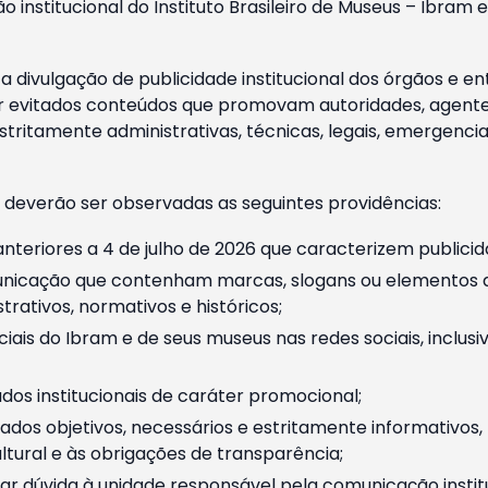
o institucional do Instituto Brasileiro de Museus – Ibra
 divulgação de publicidade institucional dos órgãos e en
 evitados conteúdos que promovam autoridades, agentes 
ritamente administrativas, técnicas, legais, emergencia
 deverão ser observadas as seguintes providências:
nteriores a 4 de julho de 2026 que caracterizem publicid
nicação que contenham marcas, slogans ou elementos da 
rativos, normativos e históricos;
ciais do Ibram e de seus museus nas redes sociais, inclus
os institucionais de caráter promocional;
dos objetivos, necessários e estritamente informativos
tural e às obrigações de transparência;
r dúvida à unidade responsável pela comunicação instituci