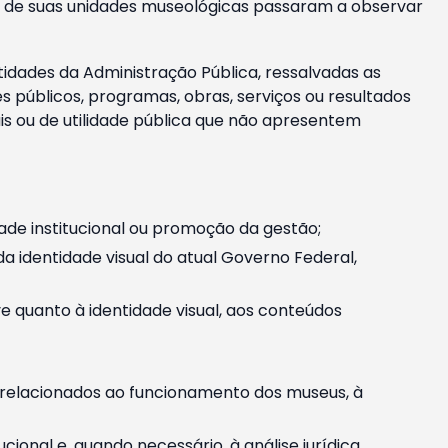
m e de suas unidades museológicas passaram a observar
tidades da Administração Pública, ressalvadas as
públicos, programas, obras, serviços ou resultados
is ou de utilidade pública que não apresentem
ade institucional ou promoção da gestão;
identidade visual do atual Governo Federal,
ive quanto à identidade visual, aos conteúdos
, relacionados ao funcionamento dos museus, à
onal e, quando necessário, à análise jurídica.