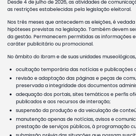
Desde 4 de julho de 2026, as atividades de comunicaçã
as restrições estabelecidas pela legislação eleitoral.
Nos três meses que antecedem as eleições, é vedada a
hipóteses previstas na legislação. Também devem ser
da gestão. Permanecem permitidas as informações est
caráter publicitário ou promocional.
No âmbito do Ibram e de suas unidades museológicas,
ocultação temporária das notícias e publicações a
revisão e adaptação das páginas e peças de comu
preservada a integridade dos documentos administ
adequação dos portais, sites temáticos e perfis ofi
publicados e aos recursos de interação;
suspensão da produção e da veiculação de conteúd
manutenção apenas de notícias, avisos e comunica
prestação de serviços públicos, à programação cul
submissão prévia das situações que possam suscita