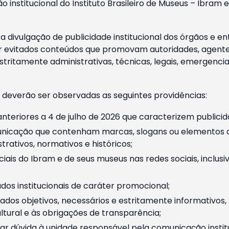
o institucional do Instituto Brasileiro de Museus – Ibra
 divulgação de publicidade institucional dos órgãos e en
 evitados conteúdos que promovam autoridades, agentes 
ritamente administrativas, técnicas, legais, emergencia
 deverão ser observadas as seguintes providências:
nteriores a 4 de julho de 2026 que caracterizem publicid
nicação que contenham marcas, slogans ou elementos da 
rativos, normativos e históricos;
ciais do Ibram e de seus museus nas redes sociais, inclus
os institucionais de caráter promocional;
dos objetivos, necessários e estritamente informativos
tural e às obrigações de transparência;
r dúvida à unidade responsável pela comunicação instituci