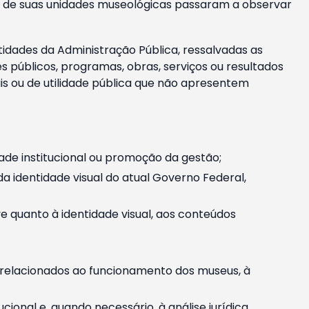
m e de suas unidades museológicas passaram a observar
tidades da Administração Pública, ressalvadas as
públicos, programas, obras, serviços ou resultados
is ou de utilidade pública que não apresentem
ade institucional ou promoção da gestão;
identidade visual do atual Governo Federal,
ive quanto à identidade visual, aos conteúdos
, relacionados ao funcionamento dos museus, à
onal e, quando necessário, à análise jurídica.