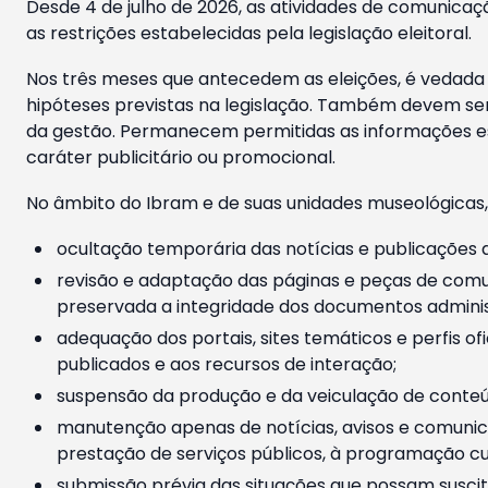
Desde 4 de julho de 2026, as atividades de comunicaçã
as restrições estabelecidas pela legislação eleitoral.
Nos três meses que antecedem as eleições, é vedada a
hipóteses previstas na legislação. Também devem ser
da gestão. Permanecem permitidas as informações est
caráter publicitário ou promocional.
No âmbito do Ibram e de suas unidades museológicas,
ocultação temporária das notícias e publicações a
revisão e adaptação das páginas e peças de comu
preservada a integridade dos documentos administ
adequação dos portais, sites temáticos e perfis ofi
publicados e aos recursos de interação;
suspensão da produção e da veiculação de conteúd
manutenção apenas de notícias, avisos e comunica
prestação de serviços públicos, à programação cul
submissão prévia das situações que possam suscita