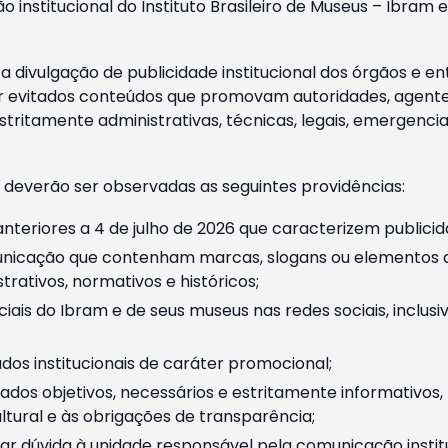
o institucional do Instituto Brasileiro de Museus – Ibra
 divulgação de publicidade institucional dos órgãos e en
 evitados conteúdos que promovam autoridades, agentes 
ritamente administrativas, técnicas, legais, emergencia
 deverão ser observadas as seguintes providências:
nteriores a 4 de julho de 2026 que caracterizem publicid
nicação que contenham marcas, slogans ou elementos da 
rativos, normativos e históricos;
ciais do Ibram e de seus museus nas redes sociais, inclus
os institucionais de caráter promocional;
dos objetivos, necessários e estritamente informativos
tural e às obrigações de transparência;
r dúvida à unidade responsável pela comunicação instituci