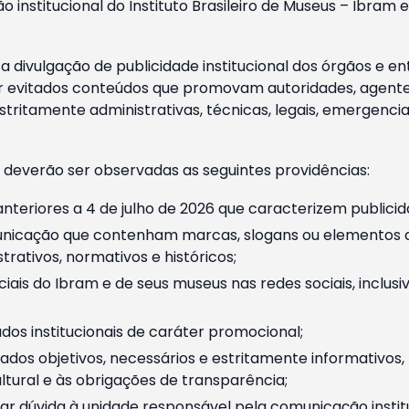
o institucional do Instituto Brasileiro de Museus – Ibra
 divulgação de publicidade institucional dos órgãos e en
 evitados conteúdos que promovam autoridades, agentes 
ritamente administrativas, técnicas, legais, emergencia
 deverão ser observadas as seguintes providências:
nteriores a 4 de julho de 2026 que caracterizem publicid
nicação que contenham marcas, slogans ou elementos da 
rativos, normativos e históricos;
ciais do Ibram e de seus museus nas redes sociais, inclus
os institucionais de caráter promocional;
dos objetivos, necessários e estritamente informativos
tural e às obrigações de transparência;
r dúvida à unidade responsável pela comunicação instituci