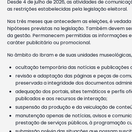
Desde 4 de julho de 2026, as atividades de comunicaçã
as restrições estabelecidas pela legislação eleitoral.
Nos três meses que antecedem as eleições, é vedada a
hipóteses previstas na legislação. Também devem ser
da gestão. Permanecem permitidas as informações est
caráter publicitário ou promocional.
No âmbito do Ibram e de suas unidades museológicas,
ocultação temporária das notícias e publicações a
revisão e adaptação das páginas e peças de comu
preservada a integridade dos documentos administ
adequação dos portais, sites temáticos e perfis ofi
publicados e aos recursos de interação;
suspensão da produção e da veiculação de conteúd
manutenção apenas de notícias, avisos e comunica
prestação de serviços públicos, à programação cul
submissão prévia das situações que possam suscita