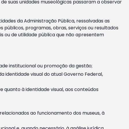
m e de suas unidades museológicas passaram a observar
tidades da Administração Pública, ressalvadas as
públicos, programas, obras, serviços ou resultados
is ou de utilidade pública que não apresentem
ade institucional ou promoção da gestão;
identidade visual do atual Governo Federal,
ive quanto à identidade visual, aos conteúdos
, relacionados ao funcionamento dos museus, à
onal e, quando necessário, à análise jurídica.