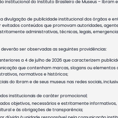
o institucional do Instituto Brasileiro de Museus – Ibra
 divulgação de publicidade institucional dos órgãos e en
 evitados conteúdos que promovam autoridades, agentes 
ritamente administrativas, técnicas, legais, emergencia
 deverão ser observadas as seguintes providências:
nteriores a 4 de julho de 2026 que caracterizem publicid
nicação que contenham marcas, slogans ou elementos da 
rativos, normativos e históricos;
ciais do Ibram e de seus museus nas redes sociais, inclus
os institucionais de caráter promocional;
dos objetivos, necessários e estritamente informativos
tural e às obrigações de transparência;
r dúvida à unidade responsável pela comunicação instituci