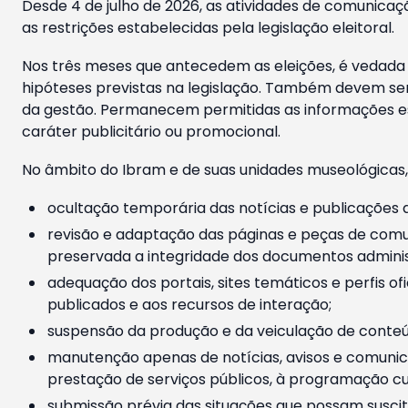
Desde 4 de julho de 2026, as atividades de comunicaçã
as restrições estabelecidas pela legislação eleitoral.
Nos três meses que antecedem as eleições, é vedada a
hipóteses previstas na legislação. Também devem ser
da gestão. Permanecem permitidas as informações est
caráter publicitário ou promocional.
No âmbito do Ibram e de suas unidades museológicas,
ocultação temporária das notícias e publicações a
revisão e adaptação das páginas e peças de comu
preservada a integridade dos documentos administ
adequação dos portais, sites temáticos e perfis ofi
publicados e aos recursos de interação;
suspensão da produção e da veiculação de conteúd
manutenção apenas de notícias, avisos e comunica
prestação de serviços públicos, à programação cul
submissão prévia das situações que possam suscita