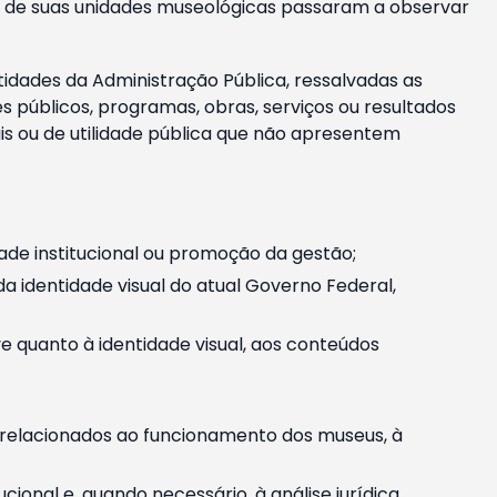
m e de suas unidades museológicas passaram a observar
tidades da Administração Pública, ressalvadas as
públicos, programas, obras, serviços ou resultados
is ou de utilidade pública que não apresentem
ade institucional ou promoção da gestão;
identidade visual do atual Governo Federal,
ive quanto à identidade visual, aos conteúdos
, relacionados ao funcionamento dos museus, à
onal e, quando necessário, à análise jurídica.