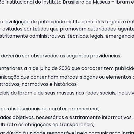
o institucional do Instituto Brasileiro de Museus – Ibra
 divulgação de publicidade institucional dos órgãos e en
 evitados conteúdos que promovam autoridades, agentes 
ritamente administrativas, técnicas, legais, emergencia
 deverão ser observadas as seguintes providências:
nteriores a 4 de julho de 2026 que caracterizem publicid
nicação que contenham marcas, slogans ou elementos da 
rativos, normativos e históricos;
ciais do Ibram e de seus museus nas redes sociais, inclus
os institucionais de caráter promocional;
dos objetivos, necessários e estritamente informativos
tural e às obrigações de transparência;
r dúvida à unidade responsável pela comunicação instituci