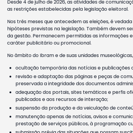
Desde 4 de julho de 2026, as atividades de comunicaçã
as restrições estabelecidas pela legislação eleitoral.
Nos três meses que antecedem as eleições, é vedada a
hipóteses previstas na legislação. Também devem ser
da gestão. Permanecem permitidas as informações est
caráter publicitário ou promocional.
No âmbito do Ibram e de suas unidades museológicas,
ocultação temporária das notícias e publicações a
revisão e adaptação das páginas e peças de comu
preservada a integridade dos documentos administ
adequação dos portais, sites temáticos e perfis ofi
publicados e aos recursos de interação;
suspensão da produção e da veiculação de conteúd
manutenção apenas de notícias, avisos e comunica
prestação de serviços públicos, à programação cul
submissão prévia das situações que possam suscita