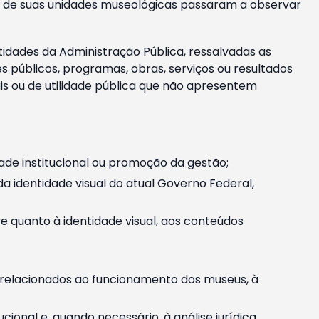
m e de suas unidades museológicas passaram a observar
tidades da Administração Pública, ressalvadas as
públicos, programas, obras, serviços ou resultados
is ou de utilidade pública que não apresentem
ade institucional ou promoção da gestão;
identidade visual do atual Governo Federal,
ive quanto à identidade visual, aos conteúdos
, relacionados ao funcionamento dos museus, à
onal e, quando necessário, à análise jurídica.