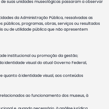
m e de suas unidades museológicas passaram a observar
tidades da Administração Pública, ressalvadas as
públicos, programas, obras, serviços ou resultados
is ou de utilidade pública que não apresentem
ade institucional ou promoção da gestão;
identidade visual do atual Governo Federal,
ive quanto à identidade visual, aos conteúdos
, relacionados ao funcionamento dos museus, à
onal e, quando necessário, à análise jurídica.