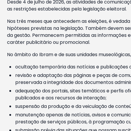
Desde 4 de julho de 2026, as atividades de comunicaçã
as restrições estabelecidas pela legislação eleitoral.
Nos três meses que antecedem as eleições, é vedada a
hipóteses previstas na legislação. Também devem ser
da gestão. Permanecem permitidas as informações est
caráter publicitário ou promocional.
No âmbito do Ibram e de suas unidades museológicas,
ocultação temporária das notícias e publicações a
revisão e adaptação das páginas e peças de comu
preservada a integridade dos documentos administ
adequação dos portais, sites temáticos e perfis ofi
publicados e aos recursos de interação;
suspensão da produção e da veiculação de conteúd
manutenção apenas de notícias, avisos e comunica
prestação de serviços públicos, à programação cul
submissão prévia das situações que possam suscita