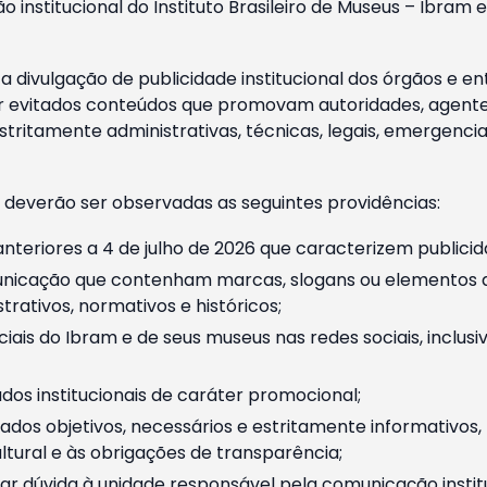
o institucional do Instituto Brasileiro de Museus – Ibra
 divulgação de publicidade institucional dos órgãos e en
 evitados conteúdos que promovam autoridades, agentes 
ritamente administrativas, técnicas, legais, emergencia
 deverão ser observadas as seguintes providências:
nteriores a 4 de julho de 2026 que caracterizem publicid
nicação que contenham marcas, slogans ou elementos da 
rativos, normativos e históricos;
ciais do Ibram e de seus museus nas redes sociais, inclus
os institucionais de caráter promocional;
dos objetivos, necessários e estritamente informativos
tural e às obrigações de transparência;
r dúvida à unidade responsável pela comunicação instituci