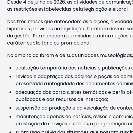
Desde 4 de julho de 2026, as atividades de comunicaçã
as restrições estabelecidas pela legislação eleitoral.
Nos três meses que antecedem as eleições, é vedada a
hipóteses previstas na legislação. Também devem ser
da gestão. Permanecem permitidas as informações est
caráter publicitário ou promocional.
No âmbito do Ibram e de suas unidades museológicas,
ocultação temporária das notícias e publicações a
revisão e adaptação das páginas e peças de comu
preservada a integridade dos documentos administ
adequação dos portais, sites temáticos e perfis ofi
publicados e aos recursos de interação;
suspensão da produção e da veiculação de conteúd
manutenção apenas de notícias, avisos e comunica
prestação de serviços públicos, à programação cul
submissão prévia das situações que possam suscita