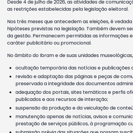
Desde 4 de julho de 2026, as atividades de comunicaçã
as restrições estabelecidas pela legislação eleitoral.
Nos três meses que antecedem as eleições, é vedada a
hipóteses previstas na legislação. Também devem ser
da gestão. Permanecem permitidas as informações est
caráter publicitário ou promocional.
No âmbito do Ibram e de suas unidades museológicas,
ocultação temporária das notícias e publicações a
revisão e adaptação das páginas e peças de comu
preservada a integridade dos documentos administ
adequação dos portais, sites temáticos e perfis ofi
publicados e aos recursos de interação;
suspensão da produção e da veiculação de conteúd
manutenção apenas de notícias, avisos e comunica
prestação de serviços públicos, à programação cul
submissão prévia das situações que possam suscita