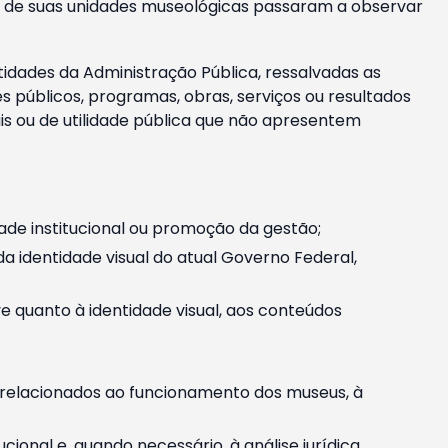
m e de suas unidades museológicas passaram a observar
tidades da Administração Pública, ressalvadas as
públicos, programas, obras, serviços ou resultados
is ou de utilidade pública que não apresentem
ade institucional ou promoção da gestão;
identidade visual do atual Governo Federal,
ive quanto à identidade visual, aos conteúdos
, relacionados ao funcionamento dos museus, à
onal e, quando necessário, à análise jurídica.