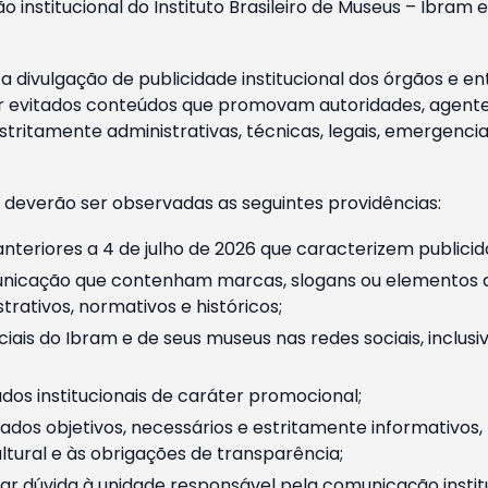
o institucional do Instituto Brasileiro de Museus – Ibra
 divulgação de publicidade institucional dos órgãos e en
 evitados conteúdos que promovam autoridades, agentes 
ritamente administrativas, técnicas, legais, emergencia
 deverão ser observadas as seguintes providências:
nteriores a 4 de julho de 2026 que caracterizem publicid
nicação que contenham marcas, slogans ou elementos da 
rativos, normativos e históricos;
ciais do Ibram e de seus museus nas redes sociais, inclus
os institucionais de caráter promocional;
dos objetivos, necessários e estritamente informativos
tural e às obrigações de transparência;
r dúvida à unidade responsável pela comunicação instituci