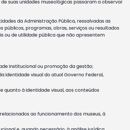
m e de suas unidades museológicas passaram a observar
tidades da Administração Pública, ressalvadas as
públicos, programas, obras, serviços ou resultados
is ou de utilidade pública que não apresentem
ade institucional ou promoção da gestão;
identidade visual do atual Governo Federal,
ive quanto à identidade visual, aos conteúdos
, relacionados ao funcionamento dos museus, à
onal e, quando necessário, à análise jurídica.