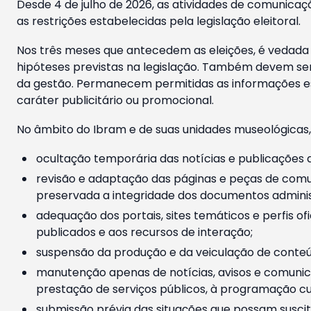
Desde 4 de julho de 2026, as atividades de comunicaçã
as restrições estabelecidas pela legislação eleitoral.
Nos três meses que antecedem as eleições, é vedada a
hipóteses previstas na legislação. Também devem ser
da gestão. Permanecem permitidas as informações est
caráter publicitário ou promocional.
No âmbito do Ibram e de suas unidades museológicas,
ocultação temporária das notícias e publicações a
revisão e adaptação das páginas e peças de comu
preservada a integridade dos documentos administ
adequação dos portais, sites temáticos e perfis ofi
publicados e aos recursos de interação;
suspensão da produção e da veiculação de conteúd
manutenção apenas de notícias, avisos e comunica
prestação de serviços públicos, à programação cul
submissão prévia das situações que possam suscita