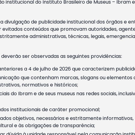
o institucional do Instituto Brasileiro de Museus – Ibra
 divulgação de publicidade institucional dos órgãos e en
 evitados conteúdos que promovam autoridades, agentes 
ritamente administrativas, técnicas, legais, emergencia
 deverão ser observadas as seguintes providências:
nteriores a 4 de julho de 2026 que caracterizem publicid
nicação que contenham marcas, slogans ou elementos da 
rativos, normativos e históricos;
ciais do Ibram e de seus museus nas redes sociais, inclus
os institucionais de caráter promocional;
dos objetivos, necessários e estritamente informativos
tural e às obrigações de transparência;
r dúvida à unidade responsável pela comunicação instituci