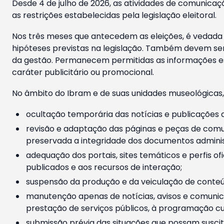
Desde 4 de julho de 2026, as atividades de comunicaçã
as restrições estabelecidas pela legislação eleitoral.
Nos três meses que antecedem as eleições, é vedada a
hipóteses previstas na legislação. Também devem ser
da gestão. Permanecem permitidas as informações est
caráter publicitário ou promocional.
No âmbito do Ibram e de suas unidades museológicas,
ocultação temporária das notícias e publicações a
revisão e adaptação das páginas e peças de comu
preservada a integridade dos documentos administ
adequação dos portais, sites temáticos e perfis ofi
publicados e aos recursos de interação;
suspensão da produção e da veiculação de conteúd
manutenção apenas de notícias, avisos e comunica
prestação de serviços públicos, à programação cul
submissão prévia das situações que possam suscita