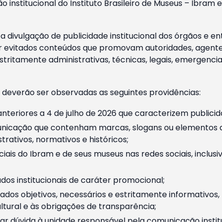
o institucional do Instituto Brasileiro de Museus – Ibra
 divulgação de publicidade institucional dos órgãos e en
 evitados conteúdos que promovam autoridades, agentes 
ritamente administrativas, técnicas, legais, emergencia
 deverão ser observadas as seguintes providências:
nteriores a 4 de julho de 2026 que caracterizem publicid
nicação que contenham marcas, slogans ou elementos da 
rativos, normativos e históricos;
ciais do Ibram e de seus museus nas redes sociais, inclus
os institucionais de caráter promocional;
dos objetivos, necessários e estritamente informativos
tural e às obrigações de transparência;
r dúvida à unidade responsável pela comunicação instituci