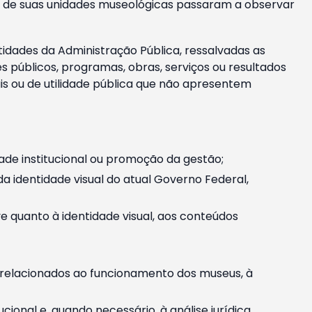
m e de suas unidades museológicas passaram a observar
tidades da Administração Pública, ressalvadas as
públicos, programas, obras, serviços ou resultados
is ou de utilidade pública que não apresentem
ade institucional ou promoção da gestão;
identidade visual do atual Governo Federal,
ive quanto à identidade visual, aos conteúdos
, relacionados ao funcionamento dos museus, à
onal e, quando necessário, à análise jurídica.