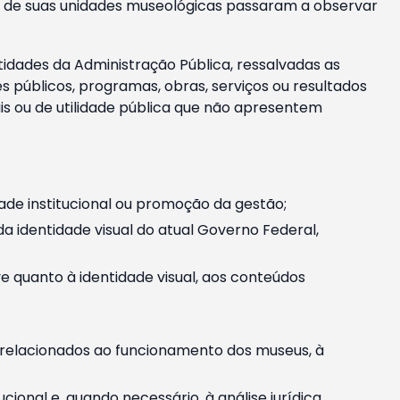
m e de suas unidades museológicas passaram a observar
tidades da Administração Pública, ressalvadas as
públicos, programas, obras, serviços ou resultados
is ou de utilidade pública que não apresentem
ade institucional ou promoção da gestão;
identidade visual do atual Governo Federal,
ive quanto à identidade visual, aos conteúdos
, relacionados ao funcionamento dos museus, à
onal e, quando necessário, à análise jurídica.