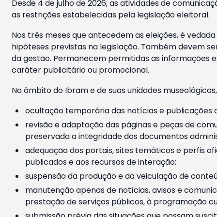
Desde 4 de julho de 2026, as atividades de comunicaçã
as restrições estabelecidas pela legislação eleitoral.
Nos três meses que antecedem as eleições, é vedada a
hipóteses previstas na legislação. Também devem ser
da gestão. Permanecem permitidas as informações est
caráter publicitário ou promocional.
No âmbito do Ibram e de suas unidades museológicas,
ocultação temporária das notícias e publicações a
revisão e adaptação das páginas e peças de comu
preservada a integridade dos documentos administ
adequação dos portais, sites temáticos e perfis ofi
publicados e aos recursos de interação;
suspensão da produção e da veiculação de conteúd
manutenção apenas de notícias, avisos e comunica
prestação de serviços públicos, à programação cul
submissão prévia das situações que possam suscita