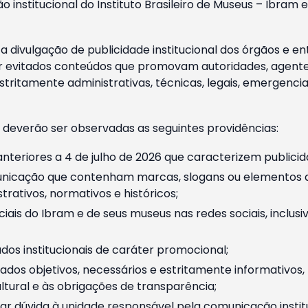
o institucional do Instituto Brasileiro de Museus – Ibra
 divulgação de publicidade institucional dos órgãos e en
 evitados conteúdos que promovam autoridades, agentes 
ritamente administrativas, técnicas, legais, emergencia
 deverão ser observadas as seguintes providências:
nteriores a 4 de julho de 2026 que caracterizem publicid
nicação que contenham marcas, slogans ou elementos da 
rativos, normativos e históricos;
ciais do Ibram e de seus museus nas redes sociais, inclus
os institucionais de caráter promocional;
dos objetivos, necessários e estritamente informativos
tural e às obrigações de transparência;
r dúvida à unidade responsável pela comunicação instituci