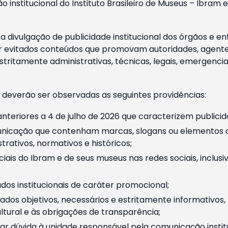
o institucional do Instituto Brasileiro de Museus – Ibra
 divulgação de publicidade institucional dos órgãos e en
 evitados conteúdos que promovam autoridades, agentes 
ritamente administrativas, técnicas, legais, emergencia
 deverão ser observadas as seguintes providências:
nteriores a 4 de julho de 2026 que caracterizem publicid
nicação que contenham marcas, slogans ou elementos da 
rativos, normativos e históricos;
ciais do Ibram e de seus museus nas redes sociais, inclus
os institucionais de caráter promocional;
dos objetivos, necessários e estritamente informativos
tural e às obrigações de transparência;
r dúvida à unidade responsável pela comunicação instituci