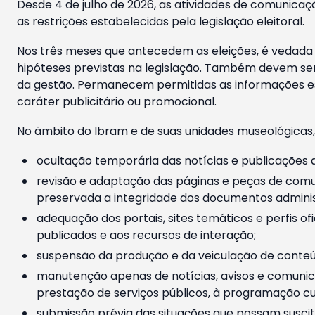
Desde 4 de julho de 2026, as atividades de comunicaçã
as restrições estabelecidas pela legislação eleitoral.
Nos três meses que antecedem as eleições, é vedada a
hipóteses previstas na legislação. Também devem ser
da gestão. Permanecem permitidas as informações est
caráter publicitário ou promocional.
No âmbito do Ibram e de suas unidades museológicas,
ocultação temporária das notícias e publicações a
revisão e adaptação das páginas e peças de comu
preservada a integridade dos documentos administ
adequação dos portais, sites temáticos e perfis ofi
publicados e aos recursos de interação;
suspensão da produção e da veiculação de conteúd
manutenção apenas de notícias, avisos e comunica
prestação de serviços públicos, à programação cul
submissão prévia das situações que possam suscita