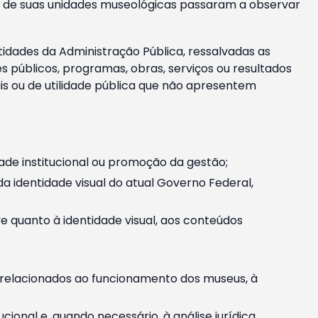
m e de suas unidades museológicas passaram a observar
tidades da Administração Pública, ressalvadas as
públicos, programas, obras, serviços ou resultados
is ou de utilidade pública que não apresentem
ade institucional ou promoção da gestão;
identidade visual do atual Governo Federal,
ive quanto à identidade visual, aos conteúdos
, relacionados ao funcionamento dos museus, à
onal e, quando necessário, à análise jurídica.