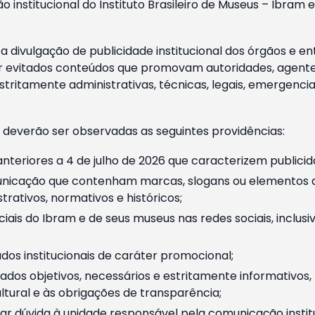
o institucional do Instituto Brasileiro de Museus – Ibra
 divulgação de publicidade institucional dos órgãos e en
 evitados conteúdos que promovam autoridades, agentes 
ritamente administrativas, técnicas, legais, emergencia
 deverão ser observadas as seguintes providências:
nteriores a 4 de julho de 2026 que caracterizem publicid
nicação que contenham marcas, slogans ou elementos da 
rativos, normativos e históricos;
ciais do Ibram e de seus museus nas redes sociais, inclus
os institucionais de caráter promocional;
dos objetivos, necessários e estritamente informativos
tural e às obrigações de transparência;
r dúvida à unidade responsável pela comunicação instituci