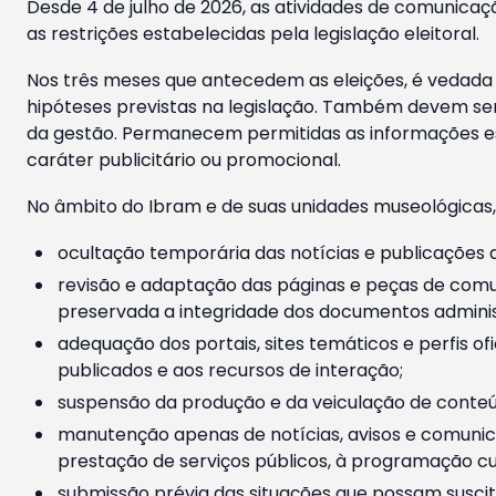
Desde 4 de julho de 2026, as atividades de comunicaçã
as restrições estabelecidas pela legislação eleitoral.
Nos três meses que antecedem as eleições, é vedada a
hipóteses previstas na legislação. Também devem ser
da gestão. Permanecem permitidas as informações est
caráter publicitário ou promocional.
No âmbito do Ibram e de suas unidades museológicas,
ocultação temporária das notícias e publicações a
revisão e adaptação das páginas e peças de comu
preservada a integridade dos documentos administ
adequação dos portais, sites temáticos e perfis ofi
publicados e aos recursos de interação;
suspensão da produção e da veiculação de conteúd
manutenção apenas de notícias, avisos e comunica
prestação de serviços públicos, à programação cul
submissão prévia das situações que possam suscita