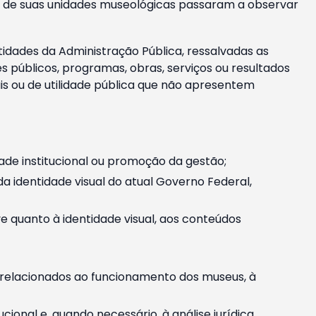
m e de suas unidades museológicas passaram a observar
tidades da Administração Pública, ressalvadas as
públicos, programas, obras, serviços ou resultados
is ou de utilidade pública que não apresentem
ade institucional ou promoção da gestão;
identidade visual do atual Governo Federal,
ive quanto à identidade visual, aos conteúdos
, relacionados ao funcionamento dos museus, à
onal e, quando necessário, à análise jurídica.