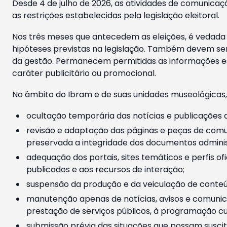
Desde 4 de julho de 2026, as atividades de comunicaçã
as restrições estabelecidas pela legislação eleitoral.
Nos três meses que antecedem as eleições, é vedada a
hipóteses previstas na legislação. Também devem ser
da gestão. Permanecem permitidas as informações est
caráter publicitário ou promocional.
No âmbito do Ibram e de suas unidades museológicas,
ocultação temporária das notícias e publicações a
revisão e adaptação das páginas e peças de comu
preservada a integridade dos documentos administ
adequação dos portais, sites temáticos e perfis ofi
publicados e aos recursos de interação;
suspensão da produção e da veiculação de conteúd
manutenção apenas de notícias, avisos e comunica
prestação de serviços públicos, à programação cul
submissão prévia das situações que possam suscita