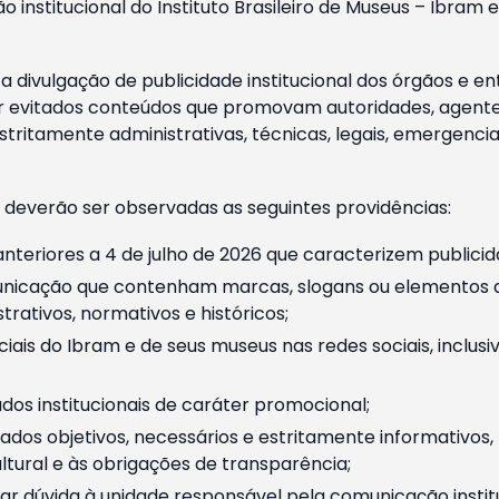
o institucional do Instituto Brasileiro de Museus – Ibra
 divulgação de publicidade institucional dos órgãos e en
 evitados conteúdos que promovam autoridades, agentes 
ritamente administrativas, técnicas, legais, emergencia
 deverão ser observadas as seguintes providências:
nteriores a 4 de julho de 2026 que caracterizem publicid
nicação que contenham marcas, slogans ou elementos da 
rativos, normativos e históricos;
ciais do Ibram e de seus museus nas redes sociais, inclus
os institucionais de caráter promocional;
dos objetivos, necessários e estritamente informativos
tural e às obrigações de transparência;
r dúvida à unidade responsável pela comunicação instituci