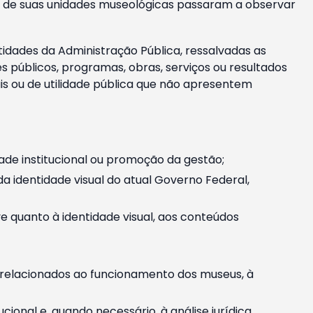
m e de suas unidades museológicas passaram a observar
tidades da Administração Pública, ressalvadas as
públicos, programas, obras, serviços ou resultados
is ou de utilidade pública que não apresentem
ade institucional ou promoção da gestão;
identidade visual do atual Governo Federal,
ive quanto à identidade visual, aos conteúdos
, relacionados ao funcionamento dos museus, à
onal e, quando necessário, à análise jurídica.