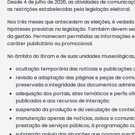
Desde 4 de julho de 2026, as atividades de comunicaçã
as restrições estabelecidas pela legislação eleitoral.
Nos três meses que antecedem as eleições, é vedada a
hipóteses previstas na legislação. Também devem ser
da gestão. Permanecem permitidas as informações est
caráter publicitário ou promocional.
No âmbito do Ibram e de suas unidades museológicas,
ocultação temporária das notícias e publicações a
revisão e adaptação das páginas e peças de comu
preservada a integridade dos documentos administ
adequação dos portais, sites temáticos e perfis ofi
publicados e aos recursos de interação;
suspensão da produção e da veiculação de conteúd
manutenção apenas de notícias, avisos e comunica
prestação de serviços públicos, à programação cul
submissão prévia das situações que possam suscita