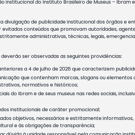
o institucional do Instituto Brasileiro de Museus – Ibra
 divulgação de publicidade institucional dos órgãos e en
 evitados conteúdos que promovam autoridades, agentes 
ritamente administrativas, técnicas, legais, emergencia
 deverão ser observadas as seguintes providências:
nteriores a 4 de julho de 2026 que caracterizem publicid
nicação que contenham marcas, slogans ou elementos da 
rativos, normativos e históricos;
ciais do Ibram e de seus museus nas redes sociais, inclus
os institucionais de caráter promocional;
dos objetivos, necessários e estritamente informativos
tural e às obrigações de transparência;
r dúvida à unidade responsável pela comunicação instituci