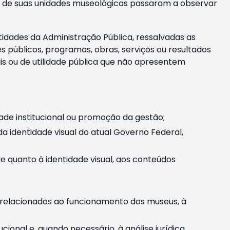
m e de suas unidades museológicas passaram a observar
tidades da Administração Pública, ressalvadas as
públicos, programas, obras, serviços ou resultados
is ou de utilidade pública que não apresentem
ade institucional ou promoção da gestão;
identidade visual do atual Governo Federal,
ive quanto à identidade visual, aos conteúdos
, relacionados ao funcionamento dos museus, à
onal e, quando necessário, à análise jurídica.