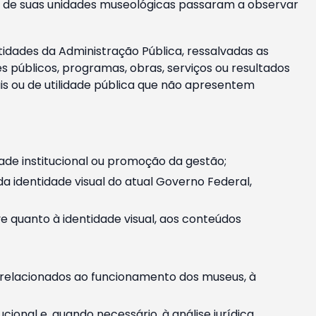
m e de suas unidades museológicas passaram a observar
tidades da Administração Pública, ressalvadas as
públicos, programas, obras, serviços ou resultados
is ou de utilidade pública que não apresentem
ade institucional ou promoção da gestão;
identidade visual do atual Governo Federal,
ive quanto à identidade visual, aos conteúdos
, relacionados ao funcionamento dos museus, à
onal e, quando necessário, à análise jurídica.