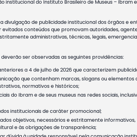
o institucional do Instituto Brasileiro de Museus – Ibra
 divulgação de publicidade institucional dos órgãos e en
 evitados conteúdos que promovam autoridades, agentes 
ritamente administrativas, técnicas, legais, emergencia
 deverão ser observadas as seguintes providências:
nteriores a 4 de julho de 2026 que caracterizem publicid
nicação que contenham marcas, slogans ou elementos da 
rativos, normativos e históricos;
ciais do Ibram e de seus museus nas redes sociais, inclus
os institucionais de caráter promocional;
dos objetivos, necessários e estritamente informativos
tural e às obrigações de transparência;
r dúvida à unidade responsável pela comunicação instituci