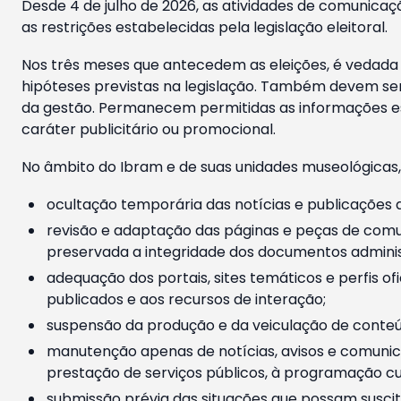
Desde 4 de julho de 2026, as atividades de comunicaçã
as restrições estabelecidas pela legislação eleitoral.
Nos três meses que antecedem as eleições, é vedada a
hipóteses previstas na legislação. Também devem ser
da gestão. Permanecem permitidas as informações est
caráter publicitário ou promocional.
No âmbito do Ibram e de suas unidades museológicas,
ocultação temporária das notícias e publicações a
revisão e adaptação das páginas e peças de comu
preservada a integridade dos documentos administ
adequação dos portais, sites temáticos e perfis ofi
publicados e aos recursos de interação;
suspensão da produção e da veiculação de conteúd
manutenção apenas de notícias, avisos e comunica
prestação de serviços públicos, à programação cul
submissão prévia das situações que possam suscita