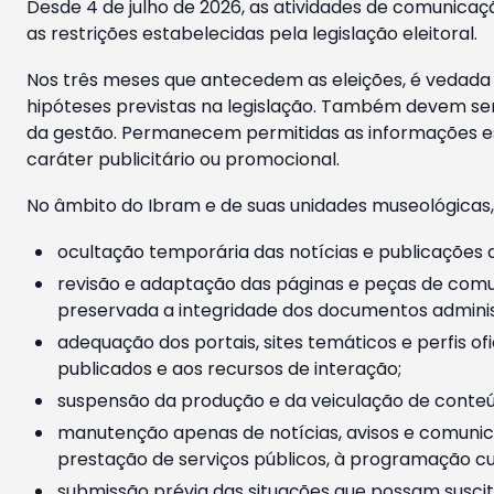
Desde 4 de julho de 2026, as atividades de comunicaçã
as restrições estabelecidas pela legislação eleitoral.
Nos três meses que antecedem as eleições, é vedada a
hipóteses previstas na legislação. Também devem ser
da gestão. Permanecem permitidas as informações est
caráter publicitário ou promocional.
No âmbito do Ibram e de suas unidades museológicas,
ocultação temporária das notícias e publicações a
revisão e adaptação das páginas e peças de comu
preservada a integridade dos documentos administ
adequação dos portais, sites temáticos e perfis ofi
publicados e aos recursos de interação;
suspensão da produção e da veiculação de conteúd
manutenção apenas de notícias, avisos e comunica
prestação de serviços públicos, à programação cul
submissão prévia das situações que possam suscita