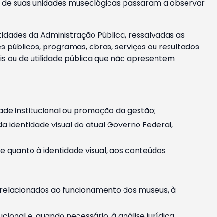
m e de suas unidades museológicas passaram a observar
tidades da Administração Pública, ressalvadas as
públicos, programas, obras, serviços ou resultados
is ou de utilidade pública que não apresentem
ade institucional ou promoção da gestão;
identidade visual do atual Governo Federal,
ive quanto à identidade visual, aos conteúdos
, relacionados ao funcionamento dos museus, à
onal e, quando necessário, à análise jurídica.