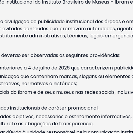
o institucional do Instituto Brasileiro de Museus – Ibra
 divulgação de publicidade institucional dos órgãos e en
 evitados conteúdos que promovam autoridades, agentes 
ritamente administrativas, técnicas, legais, emergencia
 deverão ser observadas as seguintes providências:
nteriores a 4 de julho de 2026 que caracterizem publicid
nicação que contenham marcas, slogans ou elementos da 
rativos, normativos e históricos;
ciais do Ibram e de seus museus nas redes sociais, inclus
os institucionais de caráter promocional;
dos objetivos, necessários e estritamente informativos
tural e às obrigações de transparência;
r dúvida à unidade responsável pela comunicação instituci