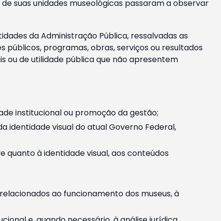
m e de suas unidades museológicas passaram a observar
tidades da Administração Pública, ressalvadas as
públicos, programas, obras, serviços ou resultados
is ou de utilidade pública que não apresentem
ade institucional ou promoção da gestão;
identidade visual do atual Governo Federal,
ive quanto à identidade visual, aos conteúdos
, relacionados ao funcionamento dos museus, à
onal e, quando necessário, à análise jurídica.