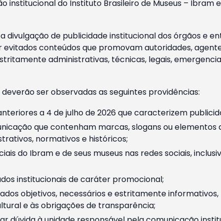
o institucional do Instituto Brasileiro de Museus – Ibra
 divulgação de publicidade institucional dos órgãos e en
 evitados conteúdos que promovam autoridades, agentes 
ritamente administrativas, técnicas, legais, emergencia
 deverão ser observadas as seguintes providências:
nteriores a 4 de julho de 2026 que caracterizem publicid
nicação que contenham marcas, slogans ou elementos da 
rativos, normativos e históricos;
ciais do Ibram e de seus museus nas redes sociais, inclus
os institucionais de caráter promocional;
dos objetivos, necessários e estritamente informativos
tural e às obrigações de transparência;
r dúvida à unidade responsável pela comunicação instituci