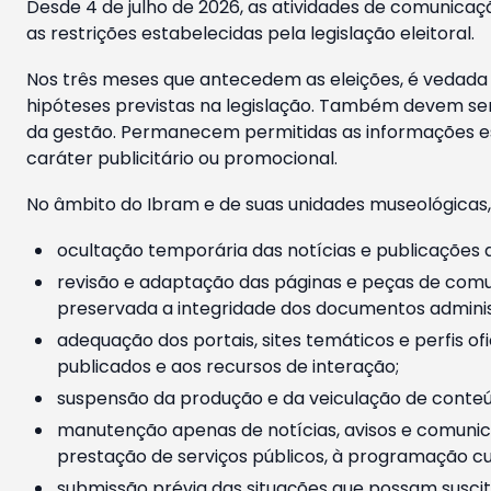
Desde 4 de julho de 2026, as atividades de comunicaçã
as restrições estabelecidas pela legislação eleitoral.
Nos três meses que antecedem as eleições, é vedada a
hipóteses previstas na legislação. Também devem ser
da gestão. Permanecem permitidas as informações est
caráter publicitário ou promocional.
No âmbito do Ibram e de suas unidades museológicas,
ocultação temporária das notícias e publicações a
revisão e adaptação das páginas e peças de comu
preservada a integridade dos documentos administ
adequação dos portais, sites temáticos e perfis ofi
publicados e aos recursos de interação;
suspensão da produção e da veiculação de conteúd
manutenção apenas de notícias, avisos e comunica
prestação de serviços públicos, à programação cul
submissão prévia das situações que possam suscita