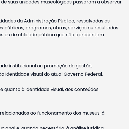
m e de suas unidades museológicas passaram a observar
tidades da Administração Pública, ressalvadas as
públicos, programas, obras, serviços ou resultados
is ou de utilidade pública que não apresentem
ade institucional ou promoção da gestão;
identidade visual do atual Governo Federal,
ive quanto à identidade visual, aos conteúdos
, relacionados ao funcionamento dos museus, à
onal e, quando necessário, à análise jurídica.