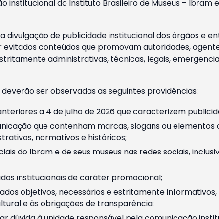
o institucional do Instituto Brasileiro de Museus – Ibra
 divulgação de publicidade institucional dos órgãos e en
 evitados conteúdos que promovam autoridades, agentes 
ritamente administrativas, técnicas, legais, emergencia
 deverão ser observadas as seguintes providências:
nteriores a 4 de julho de 2026 que caracterizem publicid
nicação que contenham marcas, slogans ou elementos da 
rativos, normativos e históricos;
ciais do Ibram e de seus museus nas redes sociais, inclus
os institucionais de caráter promocional;
dos objetivos, necessários e estritamente informativos
tural e às obrigações de transparência;
r dúvida à unidade responsável pela comunicação instituci