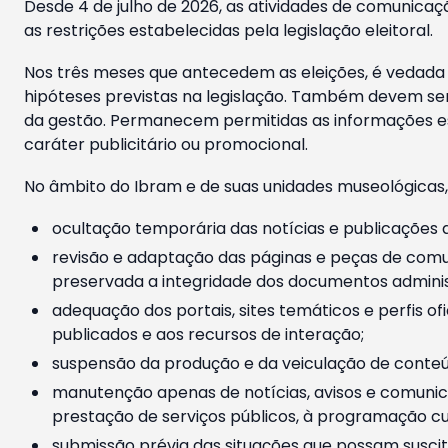
Desde 4 de julho de 2026, as atividades de comunicaçã
as restrições estabelecidas pela legislação eleitoral.
Nos três meses que antecedem as eleições, é vedada a
hipóteses previstas na legislação. Também devem ser
da gestão. Permanecem permitidas as informações est
caráter publicitário ou promocional.
No âmbito do Ibram e de suas unidades museológicas,
ocultação temporária das notícias e publicações a
revisão e adaptação das páginas e peças de comu
preservada a integridade dos documentos administ
adequação dos portais, sites temáticos e perfis ofi
publicados e aos recursos de interação;
suspensão da produção e da veiculação de conteúd
manutenção apenas de notícias, avisos e comunica
prestação de serviços públicos, à programação cul
submissão prévia das situações que possam suscita