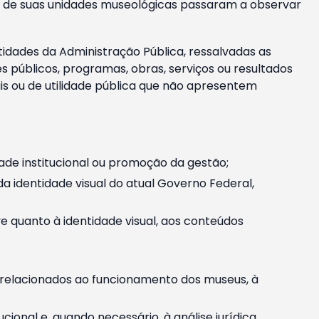
m e de suas unidades museológicas passaram a observar
tidades da Administração Pública, ressalvadas as
públicos, programas, obras, serviços ou resultados
is ou de utilidade pública que não apresentem
ade institucional ou promoção da gestão;
identidade visual do atual Governo Federal,
ive quanto à identidade visual, aos conteúdos
, relacionados ao funcionamento dos museus, à
onal e, quando necessário, à análise jurídica.