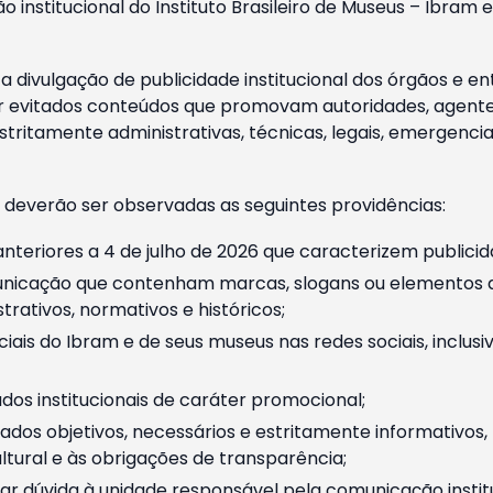
o institucional do Instituto Brasileiro de Museus – Ibra
 divulgação de publicidade institucional dos órgãos e en
 evitados conteúdos que promovam autoridades, agentes 
ritamente administrativas, técnicas, legais, emergencia
 deverão ser observadas as seguintes providências:
nteriores a 4 de julho de 2026 que caracterizem publicid
nicação que contenham marcas, slogans ou elementos da 
rativos, normativos e históricos;
ciais do Ibram e de seus museus nas redes sociais, inclus
os institucionais de caráter promocional;
dos objetivos, necessários e estritamente informativos
tural e às obrigações de transparência;
r dúvida à unidade responsável pela comunicação instituci