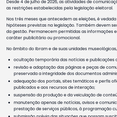
Desde 4 de julho de 2026, as atividades de comunicaçã
as restrições estabelecidas pela legislação eleitoral.
Nos três meses que antecedem as eleições, é vedada a
hipóteses previstas na legislação. Também devem ser
da gestão. Permanecem permitidas as informações est
caráter publicitário ou promocional.
No âmbito do Ibram e de suas unidades museológicas,
ocultação temporária das notícias e publicações a
revisão e adaptação das páginas e peças de comu
preservada a integridade dos documentos administ
adequação dos portais, sites temáticos e perfis ofi
publicados e aos recursos de interação;
suspensão da produção e da veiculação de conteúd
manutenção apenas de notícias, avisos e comunica
prestação de serviços públicos, à programação cul
submissão prévia das situações que possam suscita