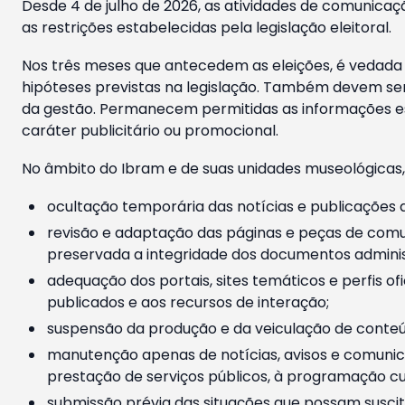
Desde 4 de julho de 2026, as atividades de comunicaçã
as restrições estabelecidas pela legislação eleitoral.
Nos três meses que antecedem as eleições, é vedada a
hipóteses previstas na legislação. Também devem ser
da gestão. Permanecem permitidas as informações est
caráter publicitário ou promocional.
No âmbito do Ibram e de suas unidades museológicas,
ocultação temporária das notícias e publicações a
revisão e adaptação das páginas e peças de comu
preservada a integridade dos documentos administ
adequação dos portais, sites temáticos e perfis ofi
publicados e aos recursos de interação;
suspensão da produção e da veiculação de conteúd
manutenção apenas de notícias, avisos e comunica
prestação de serviços públicos, à programação cul
submissão prévia das situações que possam suscita