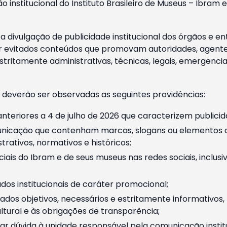
o institucional do Instituto Brasileiro de Museus – Ibra
 divulgação de publicidade institucional dos órgãos e en
 evitados conteúdos que promovam autoridades, agentes 
ritamente administrativas, técnicas, legais, emergencia
 deverão ser observadas as seguintes providências:
nteriores a 4 de julho de 2026 que caracterizem publicid
nicação que contenham marcas, slogans ou elementos da 
rativos, normativos e históricos;
ciais do Ibram e de seus museus nas redes sociais, inclus
os institucionais de caráter promocional;
dos objetivos, necessários e estritamente informativos
tural e às obrigações de transparência;
r dúvida à unidade responsável pela comunicação instituci