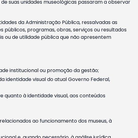
m e de suas unidades museológicas passaram a observar
tidades da Administração Pública, ressalvadas as
públicos, programas, obras, serviços ou resultados
is ou de utilidade pública que não apresentem
ade institucional ou promoção da gestão;
identidade visual do atual Governo Federal,
ive quanto à identidade visual, aos conteúdos
, relacionados ao funcionamento dos museus, à
onal e, quando necessário, à análise jurídica.