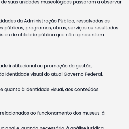
m e de suas unidades museológicas passaram a observar
tidades da Administração Pública, ressalvadas as
públicos, programas, obras, serviços ou resultados
is ou de utilidade pública que não apresentem
ade institucional ou promoção da gestão;
identidade visual do atual Governo Federal,
ive quanto à identidade visual, aos conteúdos
, relacionados ao funcionamento dos museus, à
onal e, quando necessário, à análise jurídica.