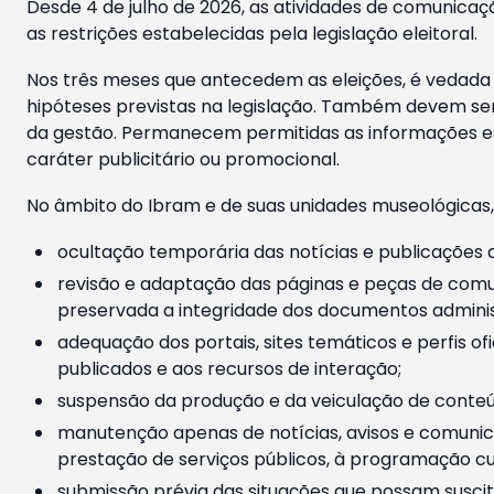
Desde 4 de julho de 2026, as atividades de comunicaçã
as restrições estabelecidas pela legislação eleitoral.
Nos três meses que antecedem as eleições, é vedada a
hipóteses previstas na legislação. Também devem ser
da gestão. Permanecem permitidas as informações est
caráter publicitário ou promocional.
No âmbito do Ibram e de suas unidades museológicas,
ocultação temporária das notícias e publicações a
revisão e adaptação das páginas e peças de comu
preservada a integridade dos documentos administ
adequação dos portais, sites temáticos e perfis ofi
publicados e aos recursos de interação;
suspensão da produção e da veiculação de conteúd
manutenção apenas de notícias, avisos e comunica
prestação de serviços públicos, à programação cul
submissão prévia das situações que possam suscita