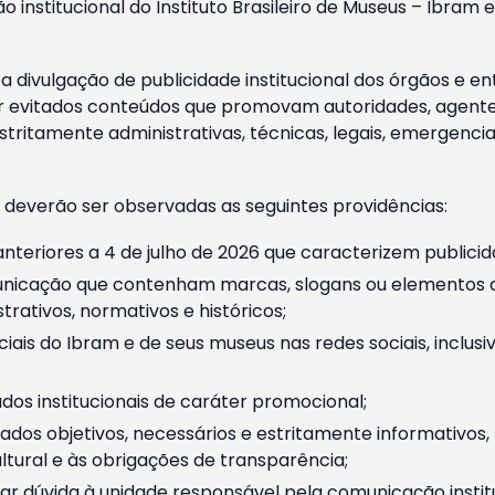
o institucional do Instituto Brasileiro de Museus – Ibra
 divulgação de publicidade institucional dos órgãos e en
 evitados conteúdos que promovam autoridades, agentes 
ritamente administrativas, técnicas, legais, emergencia
 deverão ser observadas as seguintes providências:
nteriores a 4 de julho de 2026 que caracterizem publicid
nicação que contenham marcas, slogans ou elementos da 
rativos, normativos e históricos;
ciais do Ibram e de seus museus nas redes sociais, inclus
os institucionais de caráter promocional;
dos objetivos, necessários e estritamente informativos
tural e às obrigações de transparência;
r dúvida à unidade responsável pela comunicação instituci