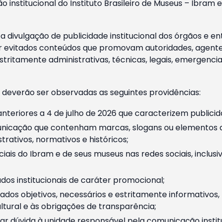
o institucional do Instituto Brasileiro de Museus – Ibra
 divulgação de publicidade institucional dos órgãos e en
 evitados conteúdos que promovam autoridades, agentes 
ritamente administrativas, técnicas, legais, emergencia
 deverão ser observadas as seguintes providências:
nteriores a 4 de julho de 2026 que caracterizem publicid
nicação que contenham marcas, slogans ou elementos da 
rativos, normativos e históricos;
ciais do Ibram e de seus museus nas redes sociais, inclus
os institucionais de caráter promocional;
dos objetivos, necessários e estritamente informativos
tural e às obrigações de transparência;
r dúvida à unidade responsável pela comunicação instituci