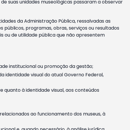
m e de suas unidades museológicas passaram a observar
tidades da Administração Pública, ressalvadas as
públicos, programas, obras, serviços ou resultados
is ou de utilidade pública que não apresentem
ade institucional ou promoção da gestão;
identidade visual do atual Governo Federal,
ive quanto à identidade visual, aos conteúdos
, relacionados ao funcionamento dos museus, à
onal e, quando necessário, à análise jurídica.