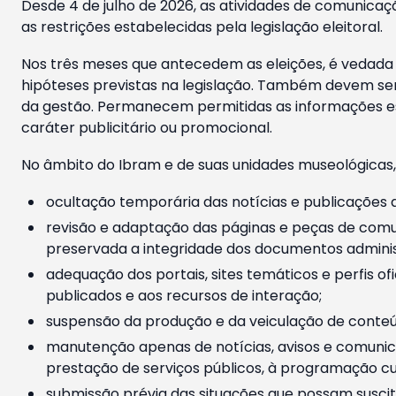
Desde 4 de julho de 2026, as atividades de comunicaçã
as restrições estabelecidas pela legislação eleitoral.
Nos três meses que antecedem as eleições, é vedada a
hipóteses previstas na legislação. Também devem ser
da gestão. Permanecem permitidas as informações est
caráter publicitário ou promocional.
No âmbito do Ibram e de suas unidades museológicas,
ocultação temporária das notícias e publicações a
revisão e adaptação das páginas e peças de comu
preservada a integridade dos documentos administ
adequação dos portais, sites temáticos e perfis ofi
publicados e aos recursos de interação;
suspensão da produção e da veiculação de conteúd
manutenção apenas de notícias, avisos e comunica
prestação de serviços públicos, à programação cul
submissão prévia das situações que possam suscita