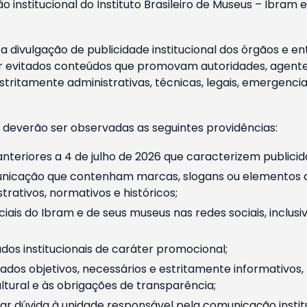
o institucional do Instituto Brasileiro de Museus – Ibra
 divulgação de publicidade institucional dos órgãos e en
 evitados conteúdos que promovam autoridades, agentes 
ritamente administrativas, técnicas, legais, emergencia
 deverão ser observadas as seguintes providências:
nteriores a 4 de julho de 2026 que caracterizem publicid
nicação que contenham marcas, slogans ou elementos da 
rativos, normativos e históricos;
ciais do Ibram e de seus museus nas redes sociais, inclus
os institucionais de caráter promocional;
dos objetivos, necessários e estritamente informativos
tural e às obrigações de transparência;
r dúvida à unidade responsável pela comunicação instituci