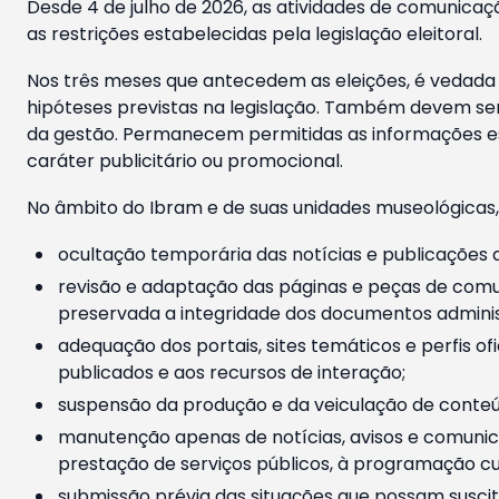
Desde 4 de julho de 2026, as atividades de comunicaçã
as restrições estabelecidas pela legislação eleitoral.
Nos três meses que antecedem as eleições, é vedada a
hipóteses previstas na legislação. Também devem ser
da gestão. Permanecem permitidas as informações est
caráter publicitário ou promocional.
No âmbito do Ibram e de suas unidades museológicas,
ocultação temporária das notícias e publicações a
revisão e adaptação das páginas e peças de comu
preservada a integridade dos documentos administ
adequação dos portais, sites temáticos e perfis ofi
publicados e aos recursos de interação;
suspensão da produção e da veiculação de conteúd
manutenção apenas de notícias, avisos e comunica
prestação de serviços públicos, à programação cul
submissão prévia das situações que possam suscita