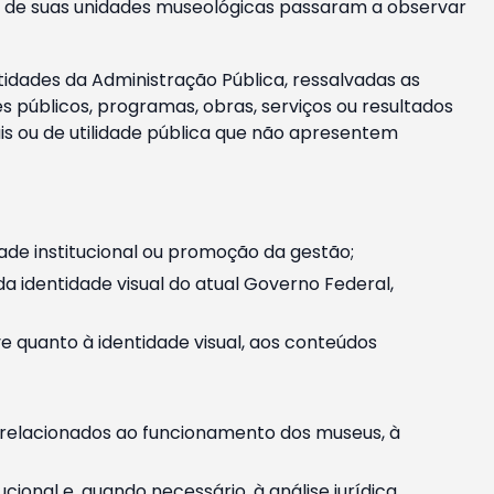
m e de suas unidades museológicas passaram a observar
tidades da Administração Pública, ressalvadas as
públicos, programas, obras, serviços ou resultados
is ou de utilidade pública que não apresentem
ade institucional ou promoção da gestão;
identidade visual do atual Governo Federal,
ive quanto à identidade visual, aos conteúdos
, relacionados ao funcionamento dos museus, à
onal e, quando necessário, à análise jurídica.