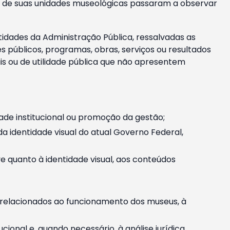
m e de suas unidades museológicas passaram a observar
tidades da Administração Pública, ressalvadas as
públicos, programas, obras, serviços ou resultados
is ou de utilidade pública que não apresentem
ade institucional ou promoção da gestão;
identidade visual do atual Governo Federal,
ive quanto à identidade visual, aos conteúdos
, relacionados ao funcionamento dos museus, à
onal e, quando necessário, à análise jurídica.