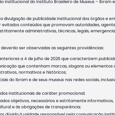
o institucional do Instituto Brasileiro de Museus – Ibra
 divulgação de publicidade institucional dos órgãos e en
 evitados conteúdos que promovam autoridades, agentes 
ritamente administrativas, técnicas, legais, emergencia
 deverão ser observadas as seguintes providências:
nteriores a 4 de julho de 2026 que caracterizem publicid
nicação que contenham marcas, slogans ou elementos da 
rativos, normativos e históricos;
ciais do Ibram e de seus museus nas redes sociais, inclus
os institucionais de caráter promocional;
dos objetivos, necessários e estritamente informativos
tural e às obrigações de transparência;
r dúvida à unidade responsável pela comunicação instituci