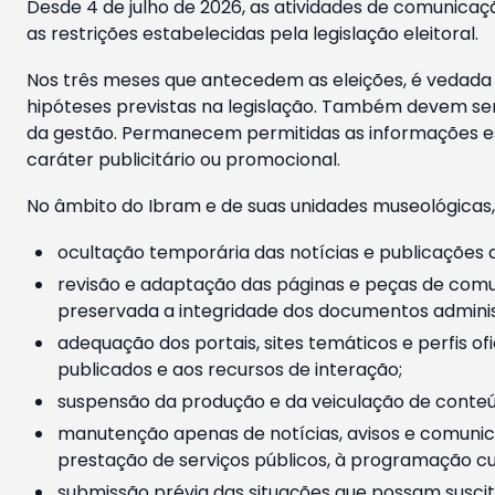
Desde 4 de julho de 2026, as atividades de comunicaçã
as restrições estabelecidas pela legislação eleitoral.
Nos três meses que antecedem as eleições, é vedada a
hipóteses previstas na legislação. Também devem ser
da gestão. Permanecem permitidas as informações est
caráter publicitário ou promocional.
No âmbito do Ibram e de suas unidades museológicas,
ocultação temporária das notícias e publicações a
revisão e adaptação das páginas e peças de comu
preservada a integridade dos documentos administ
adequação dos portais, sites temáticos e perfis ofi
publicados e aos recursos de interação;
suspensão da produção e da veiculação de conteúd
manutenção apenas de notícias, avisos e comunica
prestação de serviços públicos, à programação cul
submissão prévia das situações que possam suscita